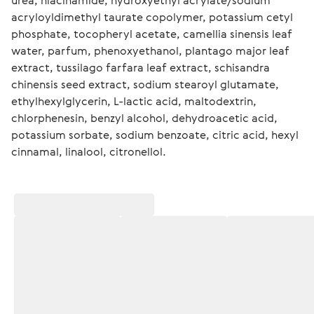
urea, niacinamide, hydroxyethyl acrylate/sodium 
acryloyldimethyl taurate copolymer, potassium cetyl 
phosphate, tocopheryl acetate, camellia sinensis leaf 
water, parfum, phenoxyethanol, plantago major leaf 
extract, tussilago farfara leaf extract, schisandra 
chinensis seed extract, sodium stearoyl glutamate, 
ethylhexylglycerin, L-lactic acid, maltodextrin, 
chlorphenesin, benzyl alcohol, dehydroacetic acid, 
potassium sorbate, sodium benzoate, citric acid, hexyl 
cinnamal, linalool, citronellol.