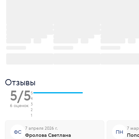
Отзывы
5/5
5
4
3
6 оценок
2
1
7 апреля 2026 г.
7 мар
ФС
ПН
Фролова Светлана
Попо