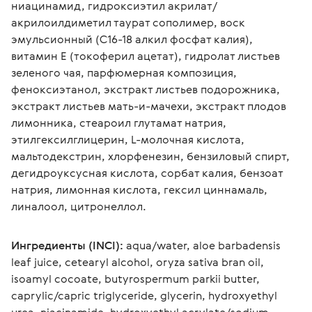
ниацинамид, гидроксиэтил акрилат/
акрилоилдиметил таурат сополимер, воск 
эмульсионный (С16-18 алкил фосфат калия), 
витамин Е (токоферил ацетат), гидролат листьев 
зеленого чая, парфюмерная композиция, 
феноксиэтанол, экстракт листьев подорожника, 
экстракт листьев мать-и-мачехи, экстракт плодов 
лимонника, стеароил глутамат натрия, 
этилгексилглицерин, L-молочная кислота, 
мальтодекстрин, хлорфенезин, бензиловый спирт, 
дегидроуксусная кислота, сорбат калия, бензоат 
натрия, лимонная кислота, гексил циннамаль, 
линалоол, цитронеллол.
Ингредиенты (INCI):
 aqua/water, aloe barbadensis 
leaf juice, cetearyl alcohol, oryza sativa bran oil, 
isoamyl cocoate, butyrospermum parkii butter, 
caprylic/capric triglyceride, glycerin, hydroxyethyl 