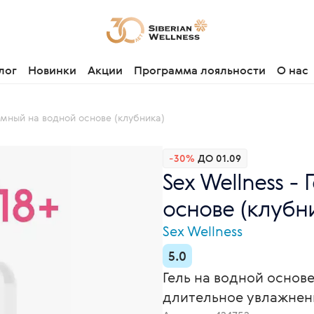
лог
Новинки
Акции
Программа лояльности
О нас
тимный на водной основе (клубника)
-30%
ДО 01.09
Sex Wellness -
основе (клубни
Sex Wellness
5.0
Гель на водной основ
длительное увлажнен