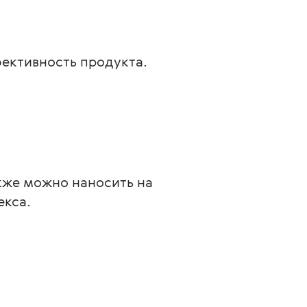
фективность продукта.
кже можно наносить на 
екса.