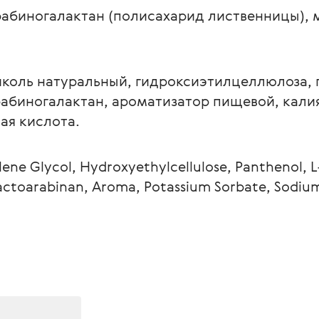
рабиногалактан (полисахарид лиственницы), м
иколь натуральный, гидроксиэтилцеллюлоза, 
рабиногалактан, ароматизатор пищевой, калия
ая кислота.
lene Glycol, Hydroxyethylcellulose, Panthenol, L-
lactoarabinan, Aroma, Potassium Sorbate, Sodiu