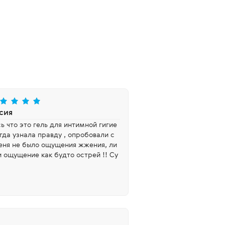
сия
ь что это гель для интимной гигие
огда узнала правду , опробовали с
меня не было ощущения жжения, ли
и ощущение как будто острей !! Су