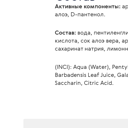
Активные компоненты:
 а
алоэ, D-пантенол.
Состав:
 вода, пентиленгл
кислота, сок алоэ вера, а
сахаринат натрия, лимонн
(INCI): Aqua (Water), Penty
Barbadensis Leaf Juice, Ga
Saccharin, Citric Acid.