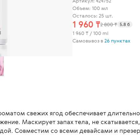
Артикул:
424752
Объем: 100 мл
Осталось: 25 шт.
1 960 ₸
2 800 ₸
5.8 б
1 960 ₸ / 100 ml
Самовывоз в
26 пунктах
ароматом свежих ягод обеспечивает длительно
ение. Маскирует запах тела, не скатывается, 
одой. Совместим со всеми девайсами и презе