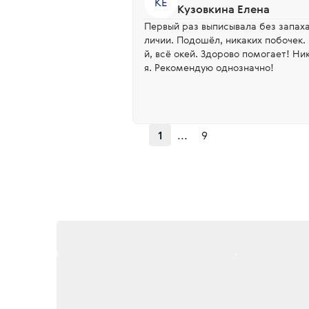
КЕ
Кузовкина Елена
Первый раз выписывала без запаха,
личии. Подошёл, никаких побочек.
й, всё окей. Здорово помогает! Никакого дискомфорта, жжени
я. Рекомендую однозначно!
1
...
9