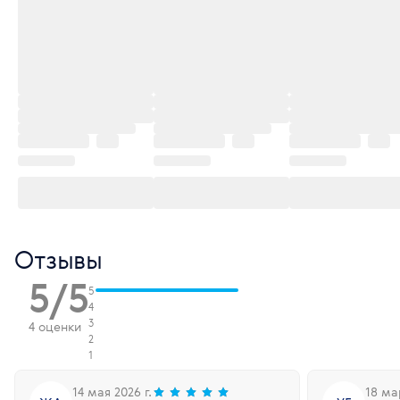
Отзывы
5/5
5
4
3
4 оценки
2
1
14 мая 2026 г.
18 ма