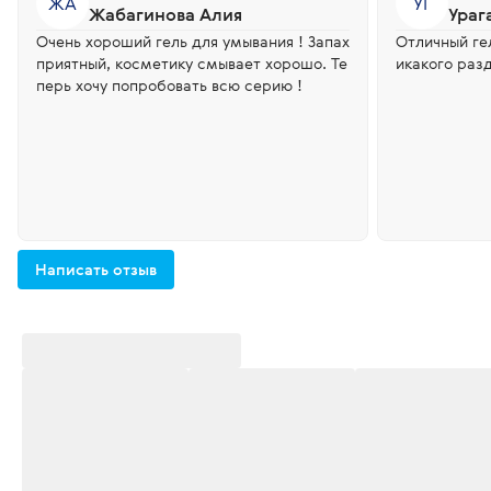
ЖА
УГ
Жабагинова Алия
Ураг
Очень хороший гель для умывания ! Запах
Отличный гел
приятный, косметику смывает хорошо. Те
икакого раз
перь хочу попробовать всю серию !
Написать отзыв