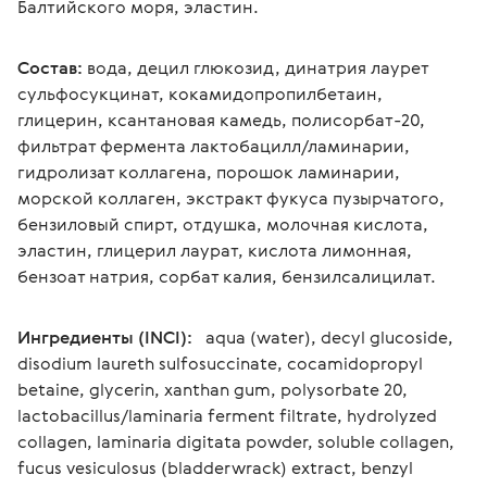
Балтийского моря, эластин.
Состав:
 вода, децил глюкозид, динатрия лаурет 
сульфосукцинат, кокамидопропилбетаин, 
глицерин, ксантановая камедь, полисорбат-20, 
фильтрат фермента лактобацилл/ламинарии, 
гидролизат коллагена, порошок ламинарии, 
морской коллаген, экстракт фукуса пузырчатого, 
бензиловый спирт, отдушка, молочная кислота, 
эластин, глицерил лаурат, кислота лимонная, 
бензоат натрия, сорбат калия, бензилсалицилат.
Ингредиенты (INCI):  
 aqua (water), decyl glucoside, 
disodium laureth sulfosuccinate, cocamidopropyl 
betaine, glycerin, xanthan gum, polysorbate 20, 
lactobacillus/laminaria ferment filtrate, hydrolyzed 
collagen, laminaria digitata powder, soluble collagen, 
fucus vesiculosus (bladderwrack) extract, benzyl 