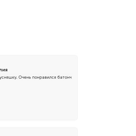
лия
усняшку. Очень понравился батонч