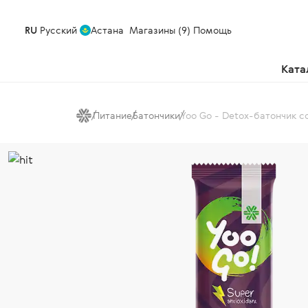
RU
Русский
Астана
Магазины (9)
Помощь
Ката
Питание
Батончики
Yoo Gо - Detox-батончик с