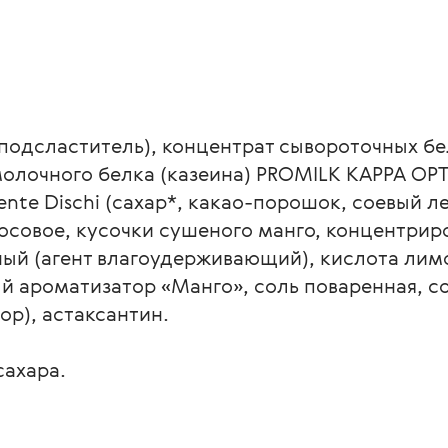
одсластитель), концентрат сывороточных бел
т молочного белка (казеина) PROMILK KAPPA OP
nte Dischi (сахар*, какао-порошок, соевый ле
осовое, кусочки сушеного манго, концентрир
ый (агент влагоудерживающий), кислота лимо
й ароматизатор «Манго», соль поваренная, со
ор), астаксантин.
сахара. 