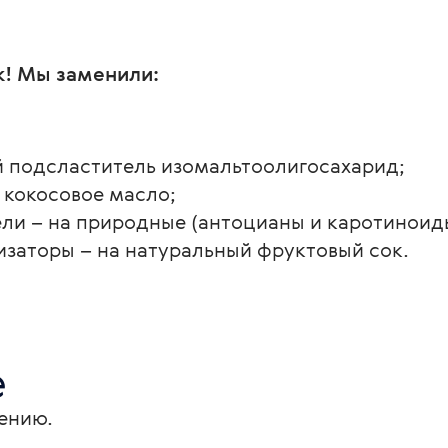
к! Мы заменили:
й подсластитель изомальтоолигосахарид;
 кокосовое масло;
ли – на природные (антоцианы и каротиноид
заторы – на натуральный фруктовый сок.
е
ению.