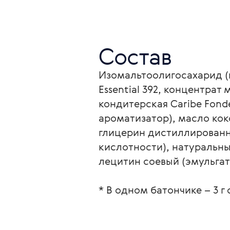
Состав
Изомальтоолигосахарид (п
Essential 392, концентра
кондитерская Caribe Fonde
ароматизатор), масло кок
глицерин дистиллированн
кислотности), натуральны
лецитин соевый (эмульгат
* В одном батончике – 3 г 