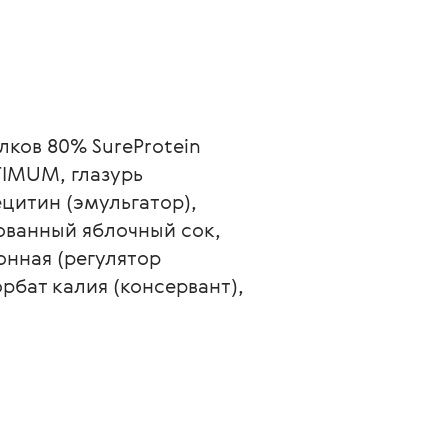
ков 80% SureProtein 
TIMUM, глазурь 
цитин (эмульгатор), 
ованный яблочный сок, 
нная (регулятор 
рбат калия (консервант), 