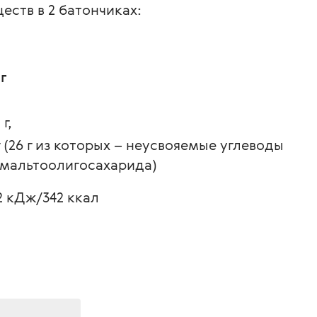
ств в 2 батончиках:
г
 г,
г (26 г из которых – неусвояемые углеводы 
мальтоолигосахарида)
2 кДж/342 ккал