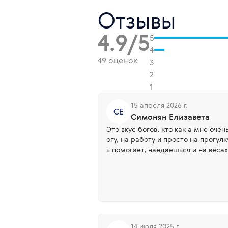
Отзывы
4.9/5
5
4
49 оценок
3
2
1
15 апреля 2026 г.
СЕ
Симонян Елизавета
Это вкус богов, кто как а мне очень зашло, беру с собой в дор
огу, на работу и просто на прогулк
ь помогает, наедаешься и на весах
14 июля 2025 г.