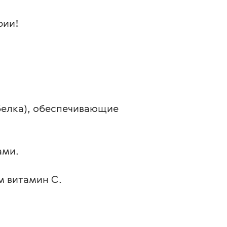
рии!
белка), обеспечивающие 
ами.
м витамин С.