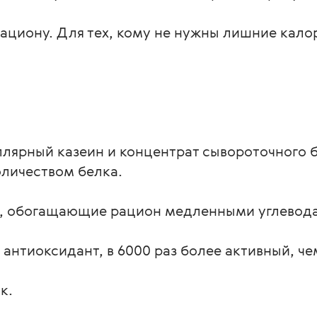
рациону. Для тех, кому не нужны лишние кало
ллярный казеин и концентрат сывороточного 
личеством белка.
о, обогащающие рацион медленными углевод
антиоксидант, в 6000 раз более активный, че
к.