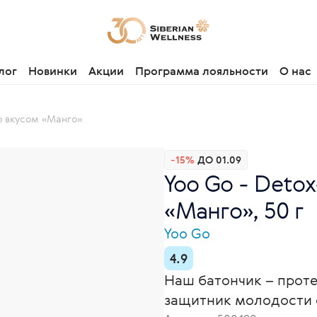
лог
Новинки
Акции
Программа лояльности
О нас
о вкусом «Манго»
-15%
ДО 01.09
Yoo Gо - Deto
«Манго», 50 г
Yoo Gо
4.9
Наш батончик – проте
защитник молодости 