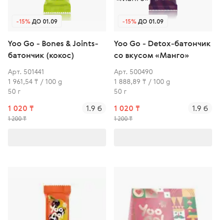
-15%
ДО 01.09
-15%
ДО 01.09
Yoo Gо - Bones & Joints-
Yoo Gо - Detox-батончик
батончик (кокос)
со вкусом «Манго»
Арт. 501441
Арт. 500490
1 961,54 ₸ / 100 g
1 888,89 ₸ / 100 g
50 г
50 г
1 020 ₸
1.9 б
1 020 ₸
1.9 б
1 200 ₸
1 200 ₸