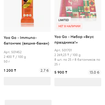
LIMITED
НЕТ В НАЛИЧИИ
Yoo Go - Набор «Вкус
Yoo Gо - Immuno-
праздника!»
батончик (вишня-банан)
Арт. 501701
Арт. 501452
2 269,23 ₸ / 100 g
2 400 ₸ / 100 g
8 шт. по 25 г 8 батончиков по
50 г
25 г
1 200 ₸
2.7 б
5 900 ₸
13.0 б