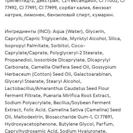
трипептид-2, декстран, 1,2-гександиол, CI 77002, CI 
77492, CI 77491, CI 77499, сорбат калия, бензоат 
натрия, лимонен, бензиловый спирт, кумарин.
Ингредиенты (INCI): Aqua (Water), Glycerin, 
Caprylic/Capric Triglyceride, Myristyl Alcohol, Silica, 
Isopropyl Palmitate, Sorbitol, Coco-
Caprylate/Caprate, Polyglyceryl-2 Stearate, 
Propanediol, Isosorbide Dicaprylate, Dicaprylyl 
Carbonate, Camellia Oleifera Seed Oil, Gossypium 
Herbaceum (Сotton) Seed Oil, Galactoarabinan, 
Glyceryl Stearate, Stearyl Alcohol, 
Lactobacillus/Amaranthus Caudatus Seed Flour 
Ferment Filtrate, Pueraria Mirifica Root Extract, 
Sodium Polyacrylate, Bacillus/Soybean Ferment 
Extract, Folic Acid. Camelina Sativa (Camelina) Seed 
Oil, Maltodextrin, Biosaccharide Gum-1, CI 77891, 
Hydroxyacetophenone, Butylene Glycol, Parfum, 
Caprylhydroxamic Acid, Sodium Hyaluronate, 