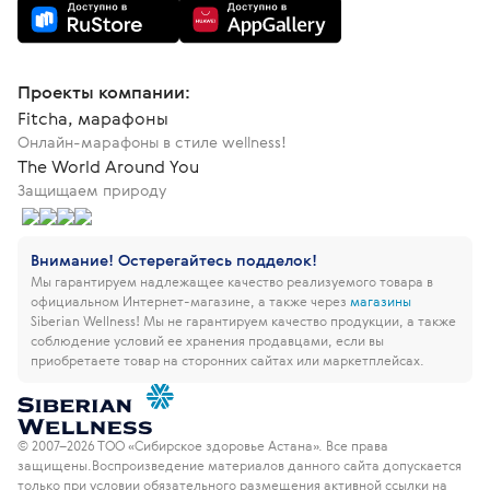
Проекты компании:
Fitcha, марафоны
Онлайн-марафоны в стиле wellness!
The World Around You
Защищаем природу
Внимание! Остерегайтесь подделок!
Мы гарантируем надлежащее качество реализуемого товара в
официальном Интернет-магазине, а также через
магазины
Siberian Wellness!
Мы не гарантируем качество продукции, а также
соблюдение условий ее хранения продавцами, если вы
приобретаете товар на сторонних сайтах или маркетплейсах.
© 2007–2026 ТОО «Сибирское здоровье Астана». Все права
защищены.
Воспроизведение материалов данного сайта допускается
только при условии обязательного размещения активной ссылки на