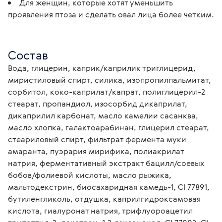
Для женщин, которые хотят уменьшить
проявления птоза и сделать овал лица более четким.
Состав
Вода, глицерин, каприк/каприлик триглицерид, 
миристиловый спирт, силика, изопропилпальмитат, 
сорбитол, коко-каприлат/капрат, полиглицерил-2 
стеарат, пропандиол, изосорбид дикаприлат, 
дикаприлил карбонат, масло камелии сасанква, 
масло хлопка, галактоарабинан, глицерил стеарат, 
стеариловый спирт, фильтрат фермента муки 
амаранта, пуэрария мирифика, полиакрилат 
натрия, ферментативный экстракт бацилл/соевых 
бобов/фолиевой кислоты, масло рыжика, 
мальтодекстрин, биосахаридная камедь-1, CI 77891, 
бутиленгликоль, отдушка, каприлгидроксамовая 
кислота, гиалуронат натрия, трифлуороацетил 