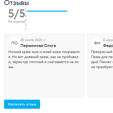
Отзывы
5/5
5
4
3
54 оценки
2
1
30 июля 2026 г.
5 июн
ПО
ФН
Перминова Ольга
Федо
Ночной крем мне и моей коже понравилс
Прекрасный 
я. Но вот дневной крем, как ни пробовал
Прям для пр
а, череcчур плотный и скатывается на ко
ура! Пахнет
же.
ое преобрет
Написать отзыв