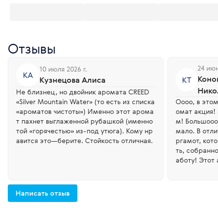
Отзывы
24 июн
10 июля 2026 г.
КА
Коно
Кузнецова Алиса
КТ
Нико
Не близнец, но двойник аромата CREED
«Silver Mountain Water» (то есть из списка
Оооо, в это
«ароматов чистоты») Именно этот арома
омат акция!
т пахнет выглаженной рубашкой (именно
м! Большооо
той «горячестью» из-под утюга). Кому нр
мало. В отли
авится это—берите. Стойкость отличная.
ргамот, кот
ть, собранно
аботу! Этот
тча - арома
цание дня! 
ат умиротво
Написать отзыв
миром, когда
мир уже абсолютн