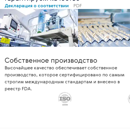
Этакий нео
Декларация о соответствии
PDF
ии, медитац
ия.
Собственное производство
Высочайшее качество обеспечивает собственное
производство, которое сертифицировано по самым
строгим международным стандартам и внесено в
реестр FDA.