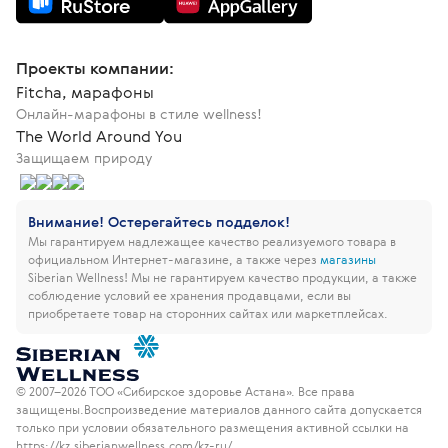
Проекты компании:
Fitcha, марафоны
Онлайн-марафоны в стиле wellness!
The World Around You
Защищаем природу
Внимание! Остерегайтесь подделок!
Мы гарантируем надлежащее качество реализуемого товара в
официальном Интернет-магазине, а также через
магазины
Siberian Wellness!
Мы не гарантируем качество продукции, а также
соблюдение условий ее хранения продавцами, если вы
приобретаете товар на сторонних сайтах или маркетплейсах.
© 2007–2026 ТОО «Сибирское здоровье Астана». Все права
защищены.
Воспроизведение материалов данного сайта допускается
только при условии обязательного размещения активной ссылки на
https://kz.siberianwellness.com/kz-ru/.