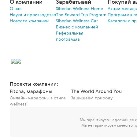
О компании
Зарабатывай
Покупай в
О нас
Siberian Wellness Home
Акции меcяца
Наука и производство
The Reward Trip Program
Программа л
Новости компании
Siberian Wellness Car
Каталоги и п
Бизнес с компанией
Реферальная
программа
Проекты компании:
Fitcha, марафоны
The World Around You
Онлайн-марафоны в стиле
Защищаем природу
wellness!
Мы гарантируем надлежащее ка
Мы не гарантируем качество п