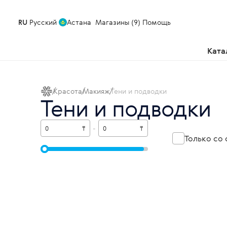
RU
Русский
Астана
Магазины (9)
Помощь
Ката
Красота
Макияж
Тени и подводки
Тени и подводки
₸
-
₸
Только со