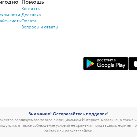
ыгодно
Помощь
Контакты
ояльности
Доставка
райс-листы
Оплата
Вопросы и ответы
Внимание! Остерегайтесь подделок!
чество реализуемого товара в официальном Интернет-магазине, а также 
родукции, а также соблюдение условий ее хранения продавцами, если вы пр
сайтах или маркетплейсах.