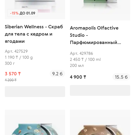
-15%
ДО 01.09
Siberian Wellness - Скраб
Aromapolis Olfactive
для тела с кедром и
Studio -
ягодами
Парфюмированный
скраб для тела «Нероли
Арт. 427529
Арт. 429786
и бергамот»
1 190 ₸ / 100 g
2 450 ₸ / 100 ml
300 г
200 мл
3 570 ₸
9.2 б
4 900 ₸
15.5 б
4 200 ₸