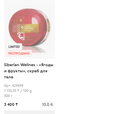
LIMITED
РАСПРОДАНО
Siberian Wellnes - «Ягоды
и фрукты», скраб для
тела
Арт. 429439
1 133,33 ₸ / 100 g
300 г
3 400 ₸
10.0 б