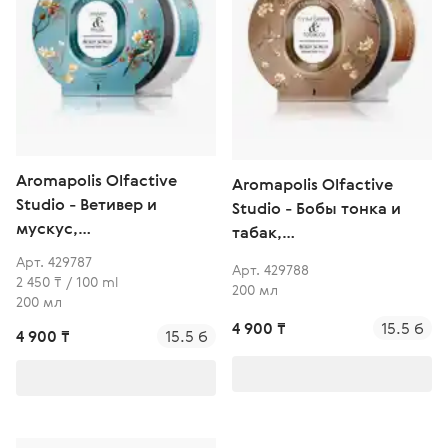
Aromapolis Olfactive
Aromapolis Olfactive
Studio - Ветивер и
Studio - Бобы тонка и
мускус,
табак,
парфюмированный
парфюмированный
Арт. 429787
Арт. 429788
скраб для тела
скраб для тела
2 450 ₸ / 100 ml
200 мл
200 мл
4 900 ₸
15.5 б
4 900 ₸
15.5 б