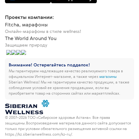
Проекты компании:
Fitcha, марафоны
Онлайн-марафоны в стиле wellness!
The World Around You
Защищаем природу
Внимание! Остерегайтесь подделок!
Мы гарантируем надлежащее качество реализуемого товара в
официальном Интернет-магазине, а также через
магазины
Siberian Wellness!
Мы не гарантируем качество продукции, а также
соблюдение условий ее хранения продавцами, если вы
приобретаете товар на сторонних сайтах или маркетплейсах.
© 2007–2026 ТОО «Сибирское здоровье Астана». Все права
защищены.
Воспроизведение материалов данного сайта допускается
только при условии обязательного размещения активной ссылки на
https://kz.siberianwellness.com/kz-ru/.