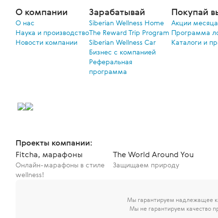
О компании
Зарабатывай
Покупай в
О нас
Siberian Wellness Home
Акции меcяца
Наука и производство
The Reward Trip Program
Программа л
Новости компании
Siberian Wellness Car
Каталоги и п
Бизнес с компанией
Реферальная
программа
Проекты компании:
Fitcha, марафоны
The World Around You
Онлайн-марафоны в стиле
Защищаем природу
wellness!
Мы гарантируем надлежащее ка
Мы не гарантируем качество п