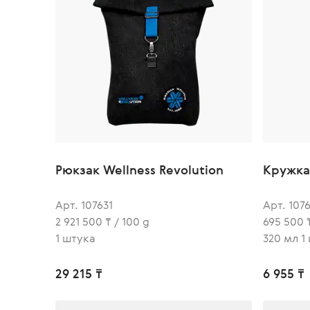
Рюкзак Wellness Revolution
Кружка 
Арт. 107631
Арт. 107
2 921 500 ₸ / 100 g
695 500 ₸
1 штука
320 мл 1
29 215 ₸
6 955 ₸