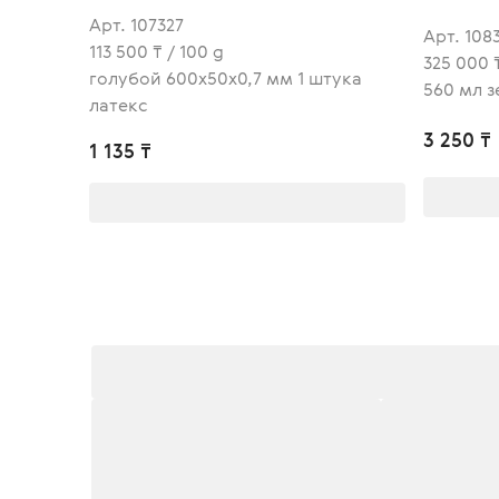
Арт. 107327
Арт. 108
113 500 ₸ / 100 g
325 000 ₸
голубой 600х50х0,7 мм 1 штука
560 мл з
латекс
3 250 ₸
1 135 ₸