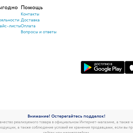
ыгодно
Помощь
Контакты
ояльности
Доставка
райс-листы
Оплата
Вопросы и ответы
Внимание! Остерегайтесь подделок!
чество реализуемого товара в официальном Интернет-магазине, а также 
родукции, а также соблюдение условий ее хранения продавцами, если вы пр
сайтах или маркетплейсах.