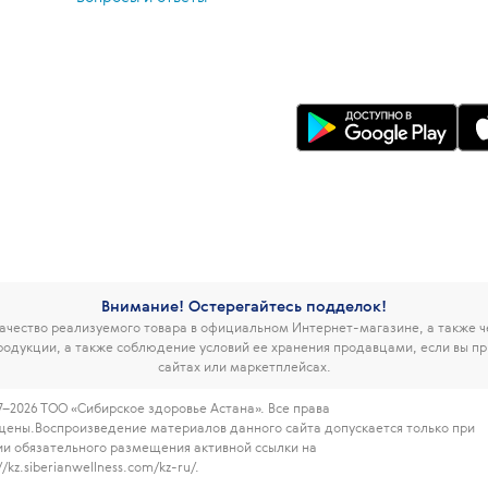
Внимание! Остерегайтесь подделок!
чество реализуемого товара в официальном Интернет-магазине, а также 
родукции, а также соблюдение условий ее хранения продавцами, если вы пр
сайтах или маркетплейсах.
7–2026 ТОО «Сибирское здоровье Астана». Все права
щены.
Воспроизведение материалов данного сайта допускается только при
ии обязательного размещения активной ссылки на
//kz.siberianwellness.com/kz-ru/.