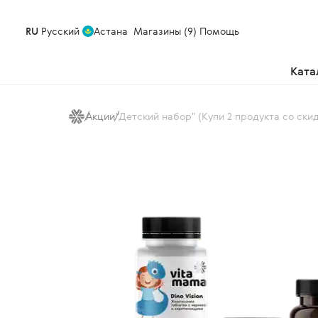
RU
Русский
Астана
Магазины (9)
Помощь
Ката
Акции
"Детский набор" (Купи 2 продукта со ски