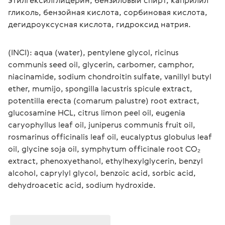
этилгексилглицерин, бензиловый спирт, каприлил 
гликоль, бензойная кислота, сорбиновая кислота, 
дегидроуксусная кислота, гидроксид натрия.
(INCI): aqua (water), pentylene glycol, ricinus 
communis seed oil, glycerin, carbomer, camphor, 
niacinamide, sodium chondroitin sulfate, vanillyl butyl 
ether, mumijo, spongilla lacustris spicule extract, 
potentilla erecta (comarum palustre) root extract, 
glucosamine HCL, citrus limon peel oil, eugenia 
caryophyllus leaf oil, juniperus communis fruit oil, 
rosmarinus officinalis leaf oil, eucalyptus globulus leaf 
oil, glycine soja oil, symphytum officinale root CO₂ 
extract, phenoxyethanol, ethylhexylglycerin, benzyl 
alcohol, caprylyl glycol, benzoic acid, sorbic acid, 
dehydroacetic acid, sodium hydroxide.