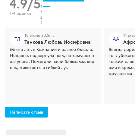
4.9/5
5
4
3
174 оценки
2
1
18 июля 2026 г.
11 мая
ТЛ
АА
Танкова Любовь Иосифовна
Афр
Много лет, в Компании и разное бывало.
Всегда держу
Недавно, подвернула ногу, на камушек н
то глубоког
аступила. Помогали наши бальзамы, кор
тонким слое
ень, живокосты и гибкий луг.
ами и кремами пол
ыручалочка. 
Написать отзыв