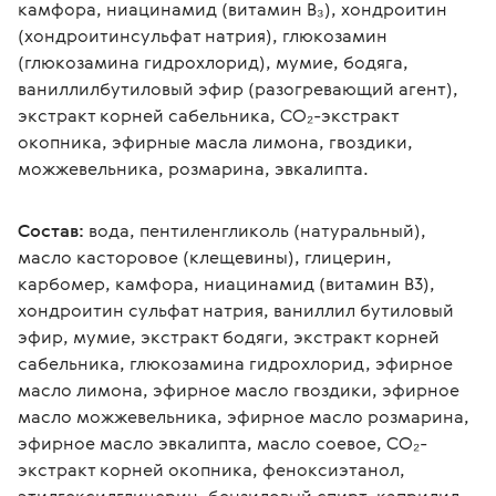
камфора, ниацинамид (витамин В₃), хондроитин 
(хондроитинсульфат натрия), глюкозамин 
(глюкозамина гидрохлорид), мумие, бодяга, 
ваниллилбутиловый эфир (разогревающий агент), 
экстракт корней сабельника, СО₂-экстракт 
окопника, эфирные масла лимона, гвоздики, 
можжевельника, розмарина, эвкалипта.
Состав:
 вода, пентиленгликоль (натуральный), 
масло касторовое (клещевины), глицерин, 
карбомер, камфора, ниацинамид (витамин В3), 
хондроитин сульфат натрия, ваниллил бутиловый 
эфир, мумие, экстракт бодяги, экстракт корней 
сабельника, глюкозамина гидрохлорид, эфирное 
масло лимона, эфирное масло гвоздики, эфирное 
масло можжевельника, эфирное масло розмарина, 
эфирное масло эвкалипта, масло соевое, СО₂-
экстракт корней окопника, феноксиэтанол, 