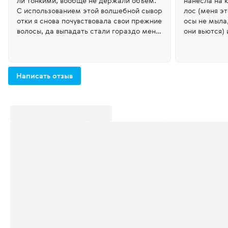
ли тонкими, вообще не держали объем.
нанесла на к
С использованием этой волшебной сывор
лос (меня э
отки я снова почувствовала свои прежние
осы не мыла
волосы, да выпадать стали гораздо мень
они вьются)
ше! Спасибо огромное за такой замечат
сный продукт
ельный продукт!
Написать отзыв