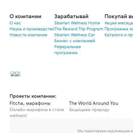
О компании
Зарабатывай
Покупай в
О нас
Siberian Wellness Home
Акции меcяца
Наука и производство
The Reward Trip Program
Программа л
Новости компании
Siberian Wellness Car
Каталоги и п
Бизнес с компанией
Реферальная
программа
Проекты компании:
Fitcha, марафоны
The World Around You
Онлайн-марафоны в стиле
Защищаем природу
wellness!
Мы гарантируем надлежащее ка