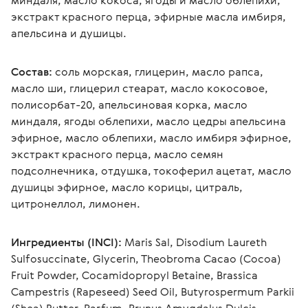
миндаля, масло кокоса, ягоды и масло облепихи, 
экстракт красного перца, эфирные масла имбиря, 
апельсина и душицы.
Состав:
 соль морская, глицерин, масло рапса, 
масло ши, глицерил стеарат, масло кокосовое, 
полисорбат-20, апельсиновая корка, масло 
миндаля, ягоды облепихи, масло цедры апельсина 
эфирное, масло облепихи, масло имбиря эфирное, 
экстракт красного перца, масло семян 
подсолнечника, отдушка, токоферил ацетат, масло 
душицы эфирное, масло корицы, цитраль, 
цитронеллол, лимонен.
Ингредиенты (INCI):
 Maris Sal, Disodium Laureth 
Sulfosuccinate, Glycerin, Theobroma Cacao (Cocoa) 
Fruit Powder, Cocamidopropyl Betaine, Brassica 
Campestris (Rapeseed) Seed Oil, Butyrospermum Parkii 