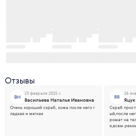
Отзывы
23 февраля 2025 г.
26 ян
ВН
ЯЯ
Васильева Наталья Ивановна
Яцук
Очень хороший скраб, кожа после него г
Скраб прост
ладкая и мягкая
ый,после не
ромат на те
я,всем рек