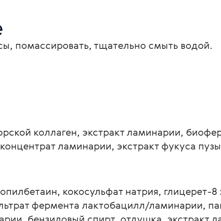
е
сы, помассировать, тщательно смыть водой.
орской коллаген, экстракт ламинарии, биофе
онцентрат ламинарии, экстракт фукуса пузыр
опилбетаин, кокосульфат натрия, глицерет-8
ильтрат фермента лактобацилл/ламинарии, па
рии, бензиловый спирт, отдушка, экстракт л