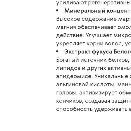
усиливают регенеративные
Минеральный концент
Высокое содержание марга
магния обеспечивает ом
действие. Улучшает микр
укрепляет корни волос, ус
Экстракт фукуса Белог
Богатый источник белков
липидов и других активн
эпидермисе. Уникальные с
альгиновой кислоты, ман
головы, активизирует об
кончиков, создавая защит
способность удерживать в