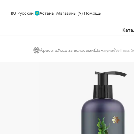
RU
Русский
Астана
Магазины (9)
Помощь
Ката
Красота
Уход за волосами
Шампуни
Wellness 