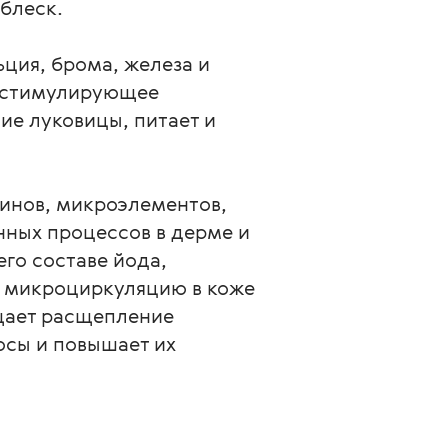
блеск.
ьция, брома, железа и
и стимулирующее
ие луковицы, питает и
минов, микроэлементов,
нных процессов в дерме и
го составе йода,
т микроциркуляцию в коже
щает расщепление
осы и повышает их