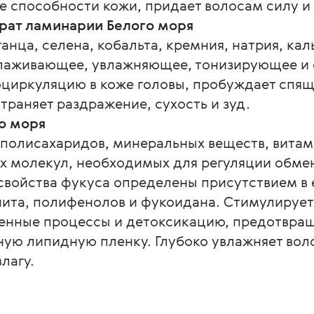
 способности кожи, придает волосам силу и 
рат ламинарии Белого моря
нца, селена, кобальта, кремния, натрия, кал
олаживающее, увлажняющее, тонизирующее 
оциркуляцию в коже головы, пробуждает спящ
траняет раздражение, сухость и зуд.
о моря
, полисахаридов, минеральных веществ, вита
ых молекул, необходимых для регуляции обме
войства фукуса определены присутствием в е
нита, полифенолов и фукоидана. Стимулируе
менные процессы и детоксикацию, предотвра
ную липидную пленку. Глубоко увлажняет вол
лагу.