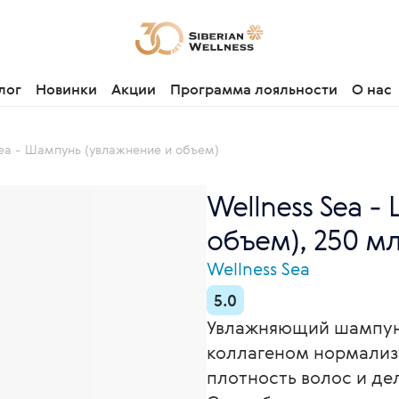
лог
Новинки
Акции
Программа лояльности
О нас
Sea - Шампунь (увлажнение и объем)
Wellness Sea 
объем), 250 м
Wellness Sea
5.0
Увлажняющий шампунь
коллагеном нормализу
плотность волос и де