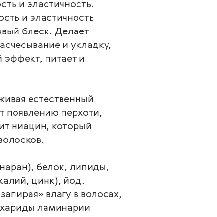
сть и эластичность.
ость и эластичность
овый блеск. Делает
асчесывание и укладку,
 эффект, питает и
живая естественный
т появлению перхоти,
ит ниацин, который
волосков.
наран), белок, липиды,
калий, цинк), йод.
апирая» влагу в волосах,
сахариды ламинарии