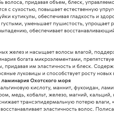
ь волоса, придавая объем, блеск, управляемо
тся с сухостью, повышает естественную упруг
уйки кутикулы, обеспечивая гладкость и здор
 густыми, уменьшает пушистость, упрощает р
 выпадению, обеспечивает восстанавливающий
ных желез и насыщает волосы влагой, поддер
инария богата микроэлементами, препятствуе
ы, придавая им эластичность и блеск. Содерж
сяные луковицы и способствует росту новых 
 ламинария Охотского моря
альгиновую кислоту, маннит, фукоидан, лами
м, медь, кобальт, железо, магний, кальций, 
нижает трансэпидермальную потерю влаги, «з
и восстанавливает эластичность волос. Поли