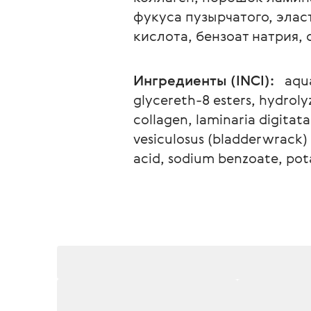
фукуса пузырчатого, элас
кислота, бензоат натрия,
Ингредиенты (INCI):  
 aqu
glycereth-8 esters, hydrolyz
collagen, laminaria digitat
vesiculosus (bladderwrack) e
acid, sodium benzoate, pota