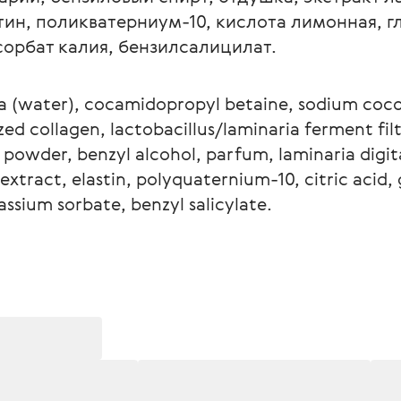
тин, поликватерниум-10, кислота лимонная, г
 сорбат калия, бензилсалицилат.
a (water), cocamidopropyl betaine, sodium coco-
ed collagen, lactobacillus/laminaria ferment filt
a powder, benzyl alcohol, parfum, laminaria digit
xtract, elastin, polyquaternium-10, citric acid, g
ssium sorbate, benzyl salicylate.