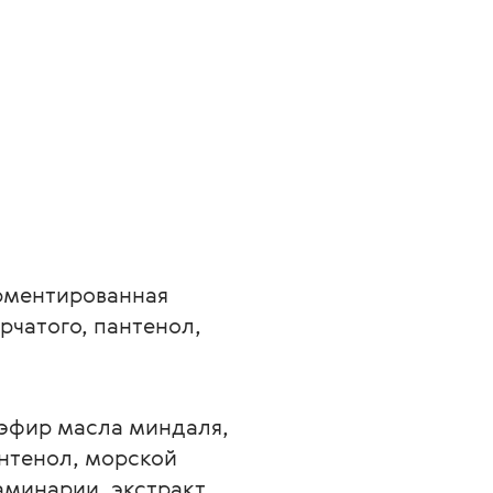
рментированная 
чатого, пантенол, 
 эфир масла миндаля, 
нтенол, морской 
аминарии, экстракт 