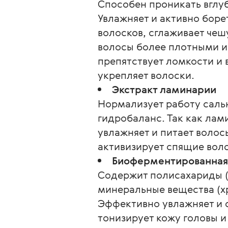
Способен проникать вглуб
Увлажняет и активно боре
волосков, сглаживает чеш
волосы более плотными и
препятствует ломкости и
укрепляет волоски.
Экстракт ламинарии
Нормализует работу саль
гидробаланс. Так как лам
увлажняет и питает волос
активизирует спящие воло
Биоферментированная
Содержит полисахариды (
минеральные вещества (хро
Эффективно увлажняет и с
тонизирует кожу головы 