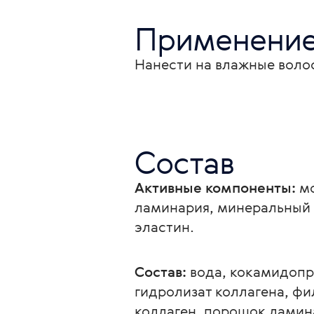
Применени
Нанести на влажные воло
Состав
Активные компоненты:
 м
ламинария, минеральный к
эластин.
Состав:
 вода, кокамидопр
гидролизат коллагена, ф
коллаген, порошок ламина