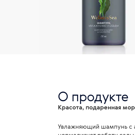
О продукте
Красота, подаренная мо
Увлажняющий шампунь с а
нормализует работу сальн