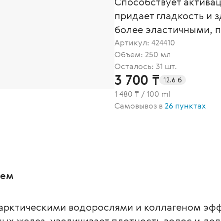
Способствует активац
придает гладкость и 
более эластичными, 
Артикул:
424410
Объем: 250 мл
Осталось: 31 шт.
3 700 ₸
12.6 б
1 480 ₸ / 100 ml
Самовывоз в
26 пунктах
рем
рктическими водорослями и коллагеном эфф
ых желез, увеличивает плотность волос и де