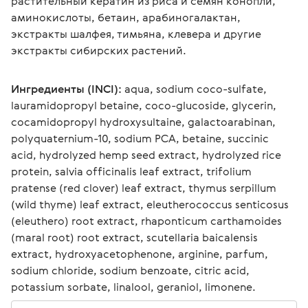
растительный кератин из риса и семян конопли, 
аминокислоты, бетаин, арабиногалактан, 
экстракты шалфея, тимьяна, клевера и другие 
экстракты сибирских растений.
Ингредиенты (INCI):
 aqua, sodium coco-sulfate, 
lauramidopropyl betaine, coco-glucoside, glycerin, 
сocamidopropyl hydroxysultaine, galactoarabinan, 
polyquaternium-10, sodium PCA, betaine, succinic 
аcid, hydrolyzed hemp seed extract, hydrolyzed rice 
protein, salvia officinalis leaf extract, trifolium 
pratense (red clover) leaf extract, thymus serpillum 
(wild thyme) leaf extract, eleutherococcus senticosus 
(eleuthero) root extract, rhaponticum carthamoides 
(maral root) root extract, scutellaria baicalensis 
extract, hydroxyacetophenone, arginine, parfum, 
sodium chloride, sodium benzoate, citric acid, 
potassium sorbate, linalool, geraniol, limonene.