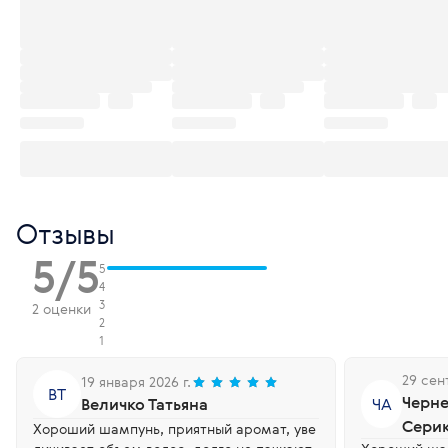
Отзывы
5/5
5
4
3
2 оценки
2
1
29 сен
19 января 2026 г.
ВТ
Черн
Величко Татьяна
ЧА
Сери
Хороший шампунь, приятный аромат, уве