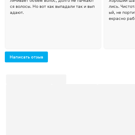
личивает объем волос, долго не пачкают
Хороший шам
ся волосы. Но вот как выпадали так и вып
лись. Чисто
адают.
ый, не порти
екрасно раб
Написать отзыв