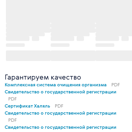
люстью и шеей росла сухая бородавка. Д
оставляла неудобство, некрасиво и и всё
время я "цепляла" её при умывании, при
нанесении крема. А ровно вчера заметил
а, что её нет на лице! Вообще нет. Я сраз
у мужу показала, он её видел раньше! По
том сделала фото и отправила всем свои
м знакомым в Клиентский чат! "Словила"
лайки и вопросы, как, когда, сколько стои
т? Продукт работает! Настроение отличн
ое!
Гарантируем качество
Комплексная система очищения организма
PDF
Свидетельство о государственной регистрации
PDF
Сертификат Халяль
PDF
Свидетельство о государственной регистрации
PDF
Свидетельство о государственной регистрации