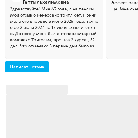
Гаптыльхалимовна
Эффект реал
Здравствуйте! Мне 63 года, я на пенсии.
ще. Мне оче
Мой отзыв о Ренессанс трипл сет. Прини
мала его впервые в июне 2026 года, точне
е со 2 июня 2027 по 17 июня включительн
о. До него у меня был антипаразитарный
комплекс Тригельм, прошла 2 курса , 32
дня. Что отмечаю: В первые дни было взд
утие живота. Жидкий стул. Прошло вздут
ие через 4-5 дней. Жидкий стул не напря
гал, так как он по времени, как часы прох
Написать отзыв
одил безболезненно и без спазмов. Посл
е очищения организма появилась энерги
я. Я живу в сельской местности, дом с пр
иусадебным участком. Всё в саду/огород
е делаю самостоятельно. А когда есть эн
ергия и настроение отличное! После Рен
ессанс трипл сет 10 дней в моём рацион
е Фитосорбент очищающий. А следующи
е 10 дней будет фитосорбент суставной!
Организм отзывается на заботу и по вне
шнему виду! У меня на границе между че