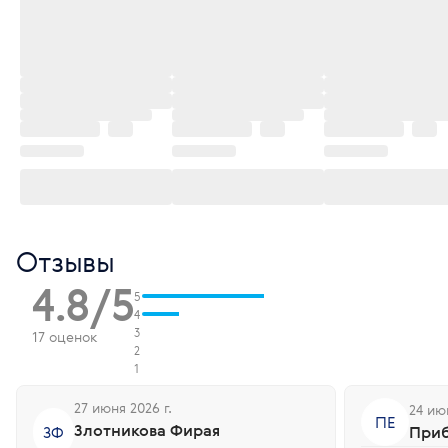
Отзывы
4.8/5
5
4
3
17 оценок
2
1
27 июня 2026 г.
24 ию
ПЕ
Злотникова Фирая
ЗФ
Приб