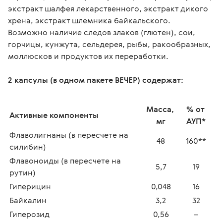
экстракт шалфея лекарственного, экстракт дикого 
хрена, экстракт шлемника байкальского.
Возможно наличие следов злаков (глютен), сои, 
горчицы, кунжута, сельдерея, рыбы, ракообразных, 
моллюсков и продуктов их переработки.
2 капсулы (в одном пакете ВЕЧЕР) содержат:
Масса, 
% от 
Активные компоненты
мг
АУП*
Флаволигнаны (в пересчете на 
48
160**
силибин)
Флавоноиды (в пересчете на 
5,7
19
рутин)
Гиперицин
0,048
16
Байкалин
3,2
32
Гиперозид
0,56
–