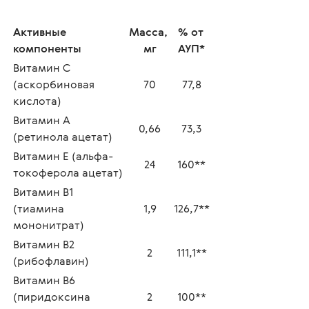
Активные 
Масса, 
% от 
компоненты
мг
АУП*
Витамин С 
(аскорбиновая 
70
77,8
кислота)
Витамин А 
0,66
73,3
(ретинола ацетат)
Витамин Е (альфа-
24
160**
токоферола ацетат)
Витамин В1 
(тиамина 
1,9
126,7**
мононитрат)
Витамин В2 
2
111,1**
(рибофлавин)
Витамин В6 
(пиридоксина 
2
100**