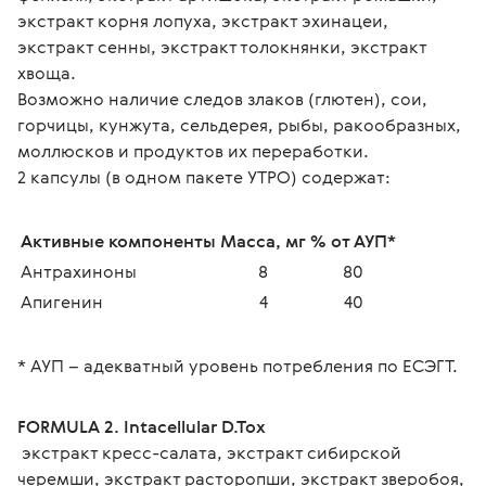
экстракт корня лопуха, экстракт эхинацеи, 
экстракт сенны, экстракт толокнянки, экстракт 
хвоща.
Возможно наличие следов злаков (глютен), сои, 
горчицы, кунжута, сельдерея, рыбы, ракообразных, 
моллюсков и продуктов их переработки.
2 капсулы (в одном пакете УТРО) содержат:
Активные компоненты
Масса, мг
% от АУП*
Антрахиноны
8
80
Апигенин
4
40
* АУП – адекватный уровень потребления по ЕСЭГТ.
FORMULA 2. Intacellular D.Tox
 экстракт кресс-салата, экстракт сибирской 
черемши, экстракт расторопши, экстракт зверобоя, 