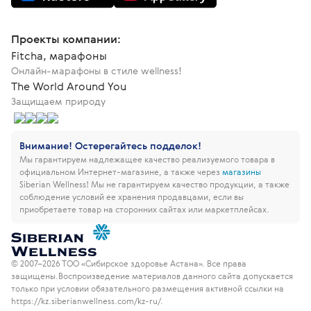
Проекты компании:
Fitcha, марафоны
Онлайн-марафоны в стиле wellness!
The World Around You
Защищаем природу
Внимание! Остерегайтесь подделок!
Мы гарантируем надлежащее качество реализуемого товара в
официальном Интернет-магазине, а также через
магазины
Siberian Wellness!
Мы не гарантируем качество продукции, а также
соблюдение условий ее хранения продавцами, если вы
приобретаете товар на сторонних сайтах или маркетплейсах.
© 2007–2026 ТОО «Сибирское здоровье Астана». Все права
защищены.
Воспроизведение материалов данного сайта допускается
только при условии обязательного размещения активной ссылки на
https://kz.siberianwellness.com/kz-ru/.