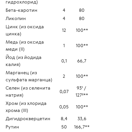
гидрохлорид) 
Бета-каротин
4
80
Ликопин
4
80
Цинк (из оксида 
12
100**
цинка)
Медь (из оксида 
1
100**
меди (II)
Йод (из йодида 
0,1
66,7
калия)
Марганец (из 
2
100**
сульфата марганца)
Селен (из селенита 
93¹ / 
0,07
натрия)
127²**
Хром (из хлорида 
0,05
100**
хрома (III)
Дигидрокверцетин
8,4
33,6
Рутин
50
166,7**