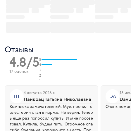
Отзывы
4.8/5
5
4
3
17 оценок
2
1
4 августа 2026 г.
13 июл
ПТ
DA
Панкрац Татьяна Николаевна
Davu
Комплекс замечательный. Муж пропил, х
Очень помог
олестерин стал в норме. Не верил. Тепер
ь еще раз попросил купить. И мне посове
товал. Купила, будем пить. Огромное спа
сибо Компании, хорошо что вы есть. Про