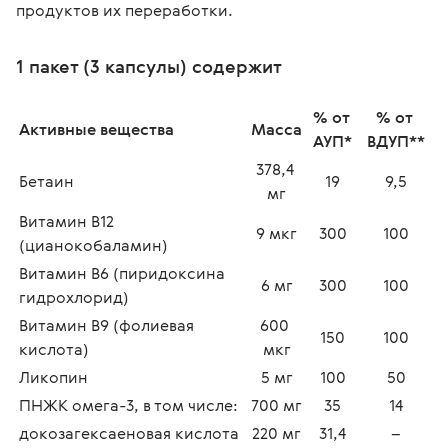
продуктов их переработки.
1 пакет (3 капсулы) содержит
% от 
% от 
Активные вещества
Масса
АУП*
ВДУП**
378,4 
Бетаин
19
9,5
мг
Витамин В12 
9 мкг
300
100
(цианокобаламин)
Витамин В6 (пиридоксина 
6 мг
300
100
гидрохлорид)
Витамин В9 (фолиевая 
600 
150
100
кислота)
мкг
Ликопин
5 мг
100
50
ПНЖК омега-3, в том числе:
700 мг
35
14
докозагексаеновая кислота
220 мг
31,4
–