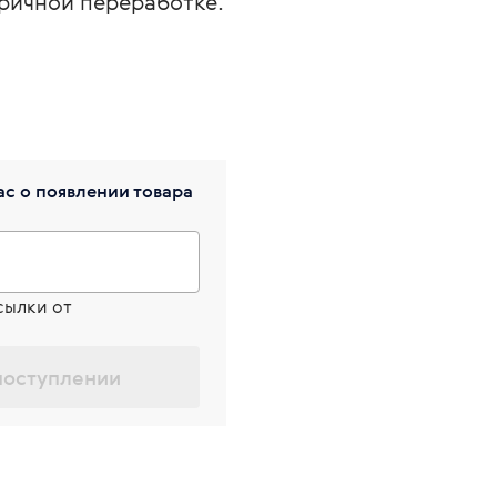
ричной переработке.
с о появлении товара
сылки от
поступлении