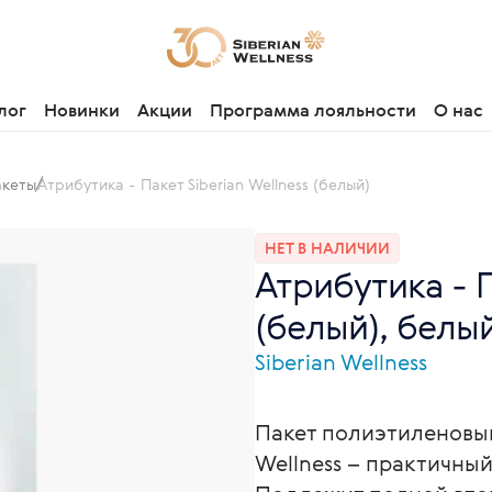
лог
Новинки
Акции
Программа лояльности
О нас
акеты
Атрибутика - Пакет Siberian Wellness (белый)
НЕТ В НАЛИЧИИ
Атрибутика - П
(белый), белы
Siberian Wellness
Пакет полиэтиленовый
Wellness – практичны