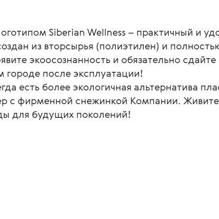
оготипом Siberian Wellness – практичный и у
оздан из вторсырья (полиэтилен) и полность
явите экоосознанность и обязательно сдайте 
м городе после эксплуатации!
егда есть более экологичная альтернатива пл
р с фирменной снежинкой Компании. Живите 
ды для будущих поколений!