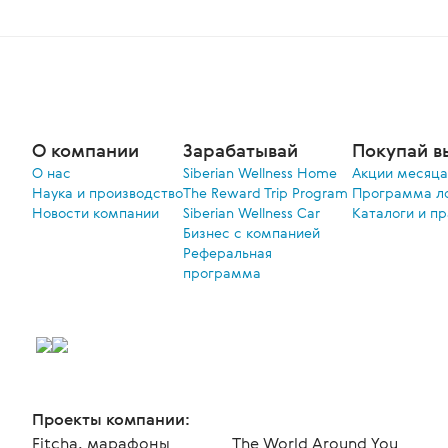
О компании
Зарабатывай
Покупай в
О нас
Siberian Wellness Home
Акции меcяца
Наука и производство
The Reward Trip Program
Программа л
Новости компании
Siberian Wellness Car
Каталоги и п
Бизнес с компанией
Реферальная
программа
Проекты компании:
Fitcha, марафоны
The World Around You