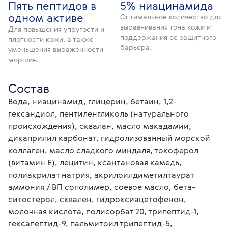
Пять пептидов в
5% ниацинамида
одном активе
Оптимальное количество для
выравнивания тона кожи и
Для повышения упругости и
поддержания ее защитного
плотности кожи, а также
барьера.
уменьшения выраженности
морщин.
Состав
Вода, ниацинамид, глицерин, бетаин, 1,2-
гександиол, пентиленгликоль (натурального 
происхождения), сквалан, масло макадамии, 
дикаприлил карбонат, гидролизованный морской 
коллаген, масло сладкого миндаля, токоферол 
(витамин Е), лецитин, ксантановая камедь, 
полиакрилат натрия, акрилоилдиметилтаурат 
аммония / ВП сополимер, соевое масло, бета-
ситостерол, сквален, гидроксиацетофенон, 
молочная кислота, полисорбат 20, трипептид-1, 
гексапептид-9, пальмитоил трипептид-5, 