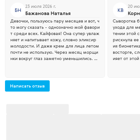
23 июля 2026 г.
20 ию
БН
КВ
Бажанова Наталья
Корн
Девочки, пользуюсь пару месяцев и вот, ч
Сыворотка б
то могу сказать - однозначно мой фавори
ухода для м
т среди всех. Кайфовая! Она супер увлаж
тении этой 
няет и напитывает кожу, словно эликсир
рискнула ее 
молодости. И даже крем для лица летом
ия бионетика
почти не использую. Через месяц морщи
восторге, сл
нки вокруг глаз заметно уменьшились. Цв
ияет от это
ет, напитанность, качество кожи я бы наз
ие косметол
вала «сияющей». А мне 43, уколы не колю.
ена сразу и
Липкости - ноль! Наношу и утром и вечер
ачно ее рек
ом, не стягивает кожу. Понравился необы
есяц, как за
Написать отзыв
чный формат - в виде тюбика с дозаторо
риобрету. Многие спрашивают что за кре
м.
м на себя на