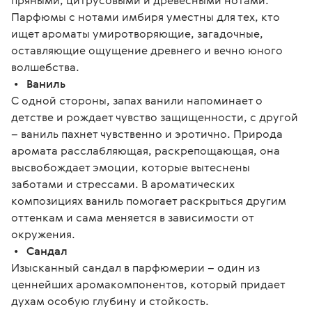
пряными, цитрусовыми и древесными нотами. 
Парфюмы с нотами имбиря уместны для тех, кто 
ищет ароматы умиротворяющие, загадочные, 
оставляющие ощущение древнего и вечно юного 
волшебства.
 •   
Ваниль
С одной стороны, запах ванили напоминает о 
детстве и рождает чувство защищенности, с другой 
– ваниль пахнет чувственно и эротично. Природа 
аромата расслабляющая, раскрепощающая, она 
высвобождает эмоции, которые вытеснены 
заботами и стрессами. В ароматических 
композициях ваниль помогает раскрыться другим 
оттенкам и сама меняется в зависимости от 
окружения.
 •   
Сандал
Изысканный сандал в парфюмерии – один из 
ценнейших аромакомпонентов, который придает 
духам особую глубину и стойкость.