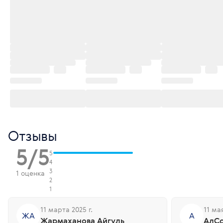
Отзывы
5/5
5
4
3
1 оценка
2
1
11 марта 2025 г.
11 мая
ЖА
А
Жармаханова Айгуль
АлC