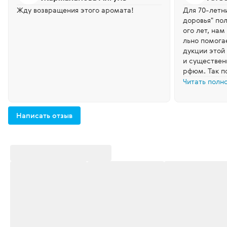
Жду возвращения этого аромата!
Для 70-летн
доровья" по
ого лет, нам
льно помога
дукции этой
и существен
рфюм. Так по
екоторые ус
Читать полн
резентован 
было из чего
Lady Vogue D
Написать отзыв