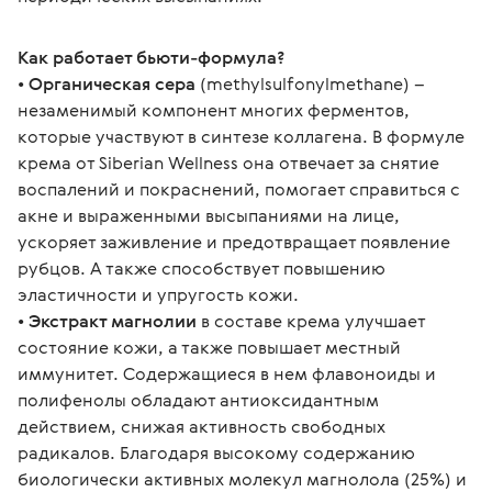
Как работает бьюти-формула?
• 
Органическая сера
 (methylsulfonylmethane) – 
незаменимый компонент многих ферментов, 
которые участвуют в синтезе коллагена. В формуле 
крема от Siberian Wellness она отвечает за снятие 
воспалений и покраснений, помогает справиться с 
акне и выраженными высыпаниями на лице, 
ускоряет заживление и предотвращает появление 
рубцов. А также способствует повышению 
эластичности и упругость кожи. 
• 
Экстракт магнолии
 в составе крема улучшает 
состояние кожи, а также повышает местный 
иммунитет. Содержащиеся в нем флавоноиды и 
полифенолы обладают антиоксидантным 
действием, снижая активность свободных 
радикалов. Благодаря высокому содержанию 
биологически активных молекул магнолола (25%) и 