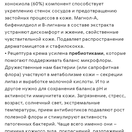
хонокиола (60%) компонент способствует 
укреплению стенок сосудов и предотвращению 
застойных процессов в коже. Магнол-А, 
бифенилдиол и В-лигнаны в составе экстракта 
устраняют дискомфорт и жжение, свойственные 
чувствительной коже. Подавляет распространение 
дерматомицетов и стафилококка.
• Рецептура крема усилена 
пребиотиками
, которые 
помогают поддерживать баланс микрофлоры. 
Дружественные нам бактерии (или сапрофитная 
флора) участвуют в метаболизме кожи – секреции 
липаз и выработке молочной кислоты. И то и 
другое нужно для сохранения баланса рН и 
активности иммунитета кожи. Загрязнение, стресс, 
возраст, солнечный свет, экстремальные 
температуры, прием антибиотиков подавляют рост 
полезной флоры и стимулируют активность 
патогенных бактерий. Чаще всего именно они – 
причина кожного зуда, покраснений, раздражений 