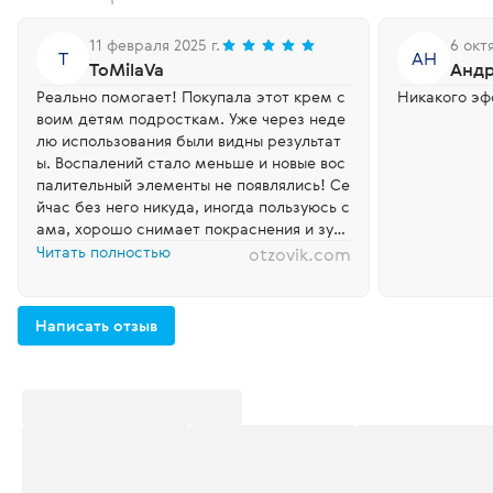
11 февраля 2025 г.
6 окт
T
АН
ToMilaVa
Андр
Реально помогает! Покупала этот крем с
Никакого эф
воим детям подросткам. Уже через неде
лю использования были видны результат
ы. Воспалений стало меньше и новые вос
палительный элементы не появлялись! Се
йчас без него никуда, иногда пользуюсь с
ама, хорошо снимает покраснения и зуд
кожи. В составе содержится сера и преб
Читать полностью
otzovik.com
иотик. То, что надо для проблемной кож
и. Однозначно...
Написать отзыв