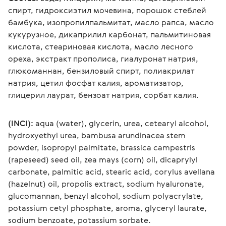
спирт, гидроксиэтил мочевина, порошок стеблей 
бамбука, изопропилпальмитат, масло рапса, масло 
кукурузное, дикаприлил карбонат, пальмитиновая 
кислота, стеариновая кислота, масло лесного 
ореха, экстракт прополиса, гиалуронат натрия, 
глюкоманнан, бензиловый спирт, полиакрилат 
натрия, цетил фосфат калия, ароматизатор, 
глицерил лаурат, бензоат натрия, сорбат калия.
(INCI):
 aqua (water), glycerin, urea, cetearyl alcohol, 
hydroxyethyl urea, bambusa arundinacea stem 
powder, isopropyl palmitate, brassica campestris 
(rapeseed) seed oil, zea mays (corn) oil, dicaprylyl 
carbonate, palmitic acid, stearic acid, corylus avellana 
(hazelnut) oil, propolis extract, sodium hyaluronate, 
glucomannan, benzyl alcohol, sodium polyacrylate, 
potassium cetyl phosphate, aroma, glyceryl laurate, 
sodium benzoate, potassium sorbate.