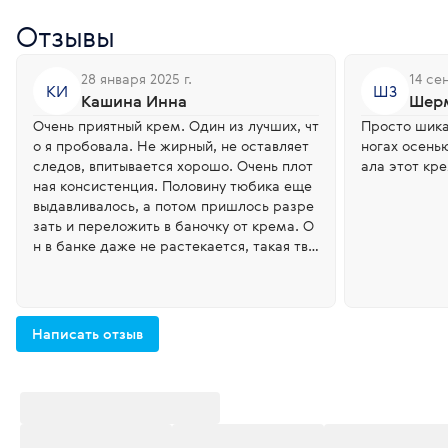
Отзывы
28 января 2025 г.
14 се
КИ
ШЗ
Кашина Инна
Шерм
Очень приятный крем. Один из лучших, чт
Просто шика
о я пробовала. Не жирный, не оставляет
ногах осень
следов, впитывается хорошо. Очень плот
ала этот кр
ная консистенция. Половину тюбика еще
выдавливалось, а потом пришлось разре
зать и переложить в баночку от крема. О
н в банке даже не растекается, такая тво
рожистая плотная масса. А пользоваться
из баночки стало гораздо удобнее. Суху
ю кожу ног увлажняет, делает мягче. Еще
много осталось, скорее всего куплю опят
Написать отзыв
ь, когда закончится