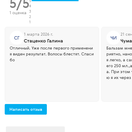
5/5
5
4
3
1 оценка
2
1
1 марта 2026 г.
21 се
СГ
ЧИ
Стаценко Галина
Чума
Отличный. Уже после первого применени
Бальзам мне
я виден результат. Волосы блестят. Спаси
риятно, нан
бо
я легко, а с
его 250 мл.,
а. При этом
ю я их через
Написать отзыв