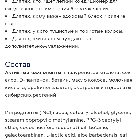
Для тех, кто ищет легкий кондиционер для
ежедневного применения без утяжеления.
Для тех, кому важен здоровый блеск и сияние
волос.
Для тех, у кого пушистые и пористые волосы.
Для тех, чьи волосы нуждаются в
дополнительном увлажнении.
Состав
Активные компоненты:
 гиалуроновая кислота, сок 
алоэ, D-пантенол, бетаин, масло кокоса, молочная 
кислота, арабиногалактан, экстракты и гидролаты 
сибирских растений
Ингредиенты (INCI): aqua, сetearyl alcohol, glycerin, 
stearamidopropyl dimethylamine, PPG-3 caprylyl 
ether, cocos nucifera (coconut) oil, betaine, 
galactoarabinan, L-lactic acid, aloe barbadensis leaf 