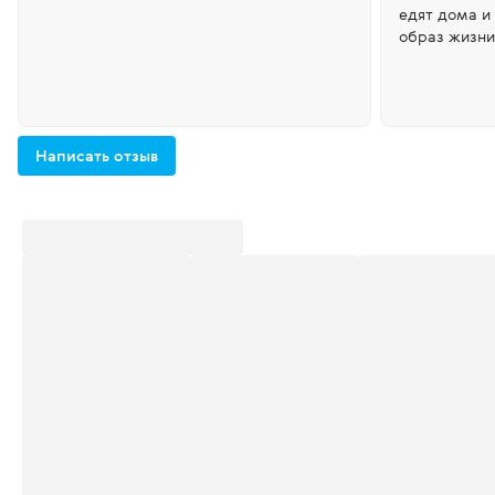
едят дома и
образ жизни
Написать отзыв