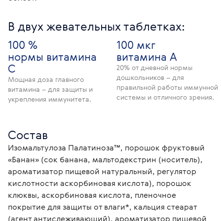
В двух жевательных таблетках:
100 %
100 мкг
нормы витамина
витамина А
С
20% от дневной нормы
дошкольников – для
Мощная доза главного
правильной работы иммунной
витамина – для защиты и
системы и отличного зрения.
укрепления иммунитета.
Состав
Изомальтулоза Палатиноза™, порошок фруктовый 
«Банан» (сок банана, мальтодекстрин (носитель), 
ароматизатор пищевой натуральный, регулятор 
кислотности аскорбиновая кислота), порошок 
клюквы, аскорбиновая кислота, пленочное 
покрытие для защиты от влаги*, кальция стеарат 
(агент антислеживающий), ароматизатор пищевой 