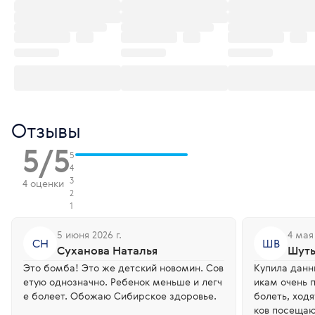
Отзывы
5/5
5
4
3
4 оценки
2
1
5 июня 2026 г.
4 мая 
СН
ШВ
Суханова Наталья
Шуть
Это бомба! Это же детский новомин. Сов
Купила данн
етую однозначно. Ребенок меньше и легч
икам очень 
е болеет. Обожаю Сибирское здоровье.
болеть, ходя
ков посещаю