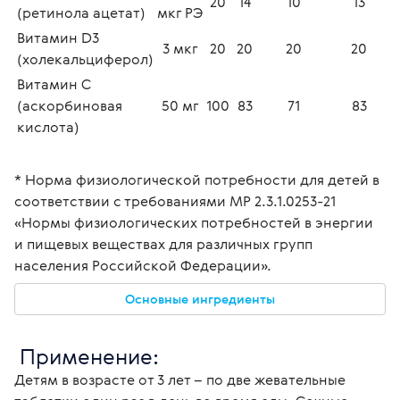
20
14
10
13
(ретинола ацетат)
мкг РЭ
Витамин D3 
3 мкг
20
20
20
20
(холекальциферол)
Витамин С 
(аскорбиновая 
50 мг
100
83
71
83
кислота)
* Норма физиологической потребности для детей в 
соответствии с требованиями МР 2.3.1.0253-21 
«Нормы физиологических потребностей в энергии 
и пищевых веществах для различных групп 
населения Российской Федерации».
Основные ингредиенты
 Применение:
Детям в возрасте от 3 лет – по две жевательные 