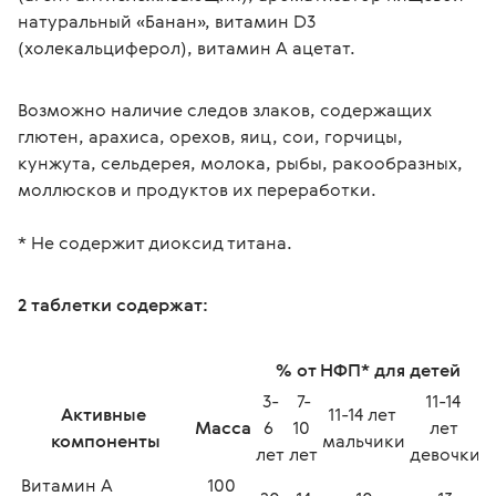
натуральный «Банан», витамин D3 
(холекальциферол), витамин А ацетат.
Возможно наличие следов злаков, содержащих 
глютен, арахиса, орехов, яиц, сои, горчицы, 
кунжута, сельдерея, молока, рыбы, ракообразных, 
моллюсков и продуктов их переработки.
* Не содержит диоксид титана.
2 таблетки содержат:
% от НФП* для детей
3-
7-
11-14 
Активные 
11-14 лет 
Масса
6 
10 
лет 
компоненты
мальчики
лет
лет
девочки
Витамин А 
100 