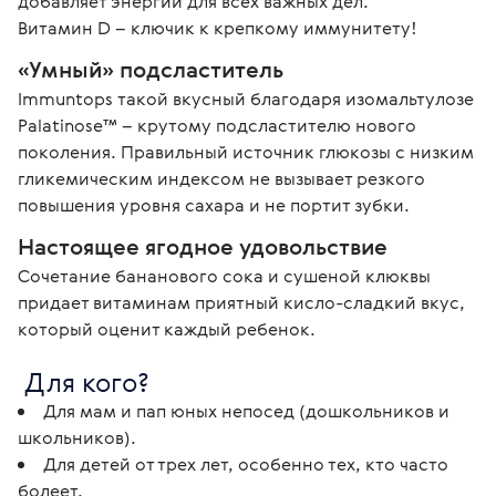
добавляет энергии для всех важных дел.

Витамин D – ключик к крепкому иммунитету!
«Умный» подсластитель
Immuntops такой вкусный благодаря изомальтулозе 
Palatinose™ – крутому подсластителю нового 
поколения. Правильный источник глюкозы с низким 
гликемическим индексом не вызывает резкого 
повышения уровня сахара и не портит зубки.
Настоящее ягодное удовольствие
Сочетание бананового сока и сушеной клюквы 
придает витаминам приятный кисло-сладкий вкус, 
который оценит каждый ребенок. 
 Для кого? 
Для мам и пап юных непосед (дошкольников и
школьников).
Для детей от трех лет, особенно тех, кто часто
болеет.