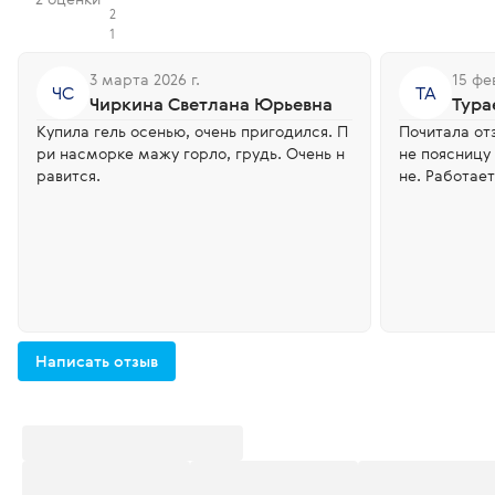
2
1
3 марта 2026 г.
15 фе
ЧС
ТА
Чиркина Светлана Юрьевна
Тура
Купила гель осенью, очень пригодился. П
Почитала от
ри насморке мажу горло, грудь. Очень н
не поясницу 
равится.
не. Работает
Написать отзыв