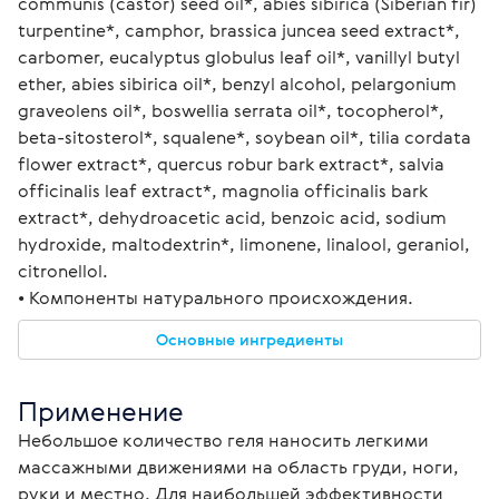
communis (castor) seed oil*, abies sibirica (Siberian fir) 
turpentine*, camphor, brassica juncea seed extract*, 
carbomer, eucalyptus globulus leaf oil*, vanillyl butyl 
ether, abies sibirica oil*, benzyl alcohol, pelargonium 
graveolens oil*, boswellia serrata oil*, tocopherol*, 
beta-sitosterol*, squalene*, soybean oil*, tilia cordata 
flower extract*, quercus robur bark extract*, salvia 
officinalis leaf extract*, magnolia officinalis bark 
extract*, dehydroacetic acid, benzoic acid, sodium 
hydroxide, maltodextrin*, limonene, linalool, geraniol, 
citronellol.
• Компоненты натурального происхождения.
Основные ингредиенты
Применение
Небольшое количество геля наносить легкими 
массажными движениями на область груди, ноги, 
руки и местно. Для наибольшей эффективности 