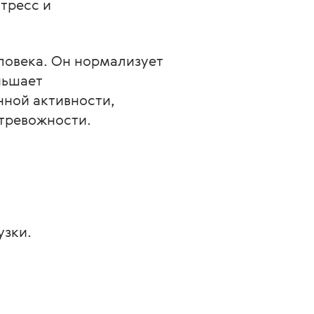
тресс и 
ловека. Он нормализует 
ньшает 
ной активности, 
тревожности. 
узки.