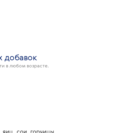
х добавок
ти в любом возрасте.
яиц, сои, горчицы, 