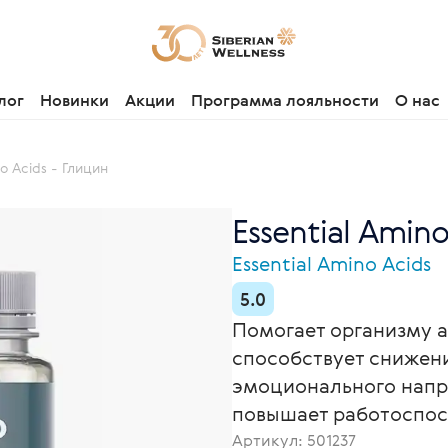
лог
Новинки
Акции
Программа лояльности
О нас
no Acids - Глицин
Essential Amino
Essential Amino Acids
5.0
Помогает организму а
способствует снижен
эмоционального напря
повышает работоспосо
Артикул:
501237