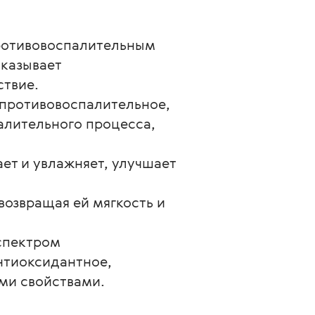
ротивовоспалительным
оказывает
твие.
 противовоспалительное,
алительного процесса,
ает и увлажняет, улучшает
возвращая ей мягкость и
спектром
нтиоксидантное,
ми свойствами.