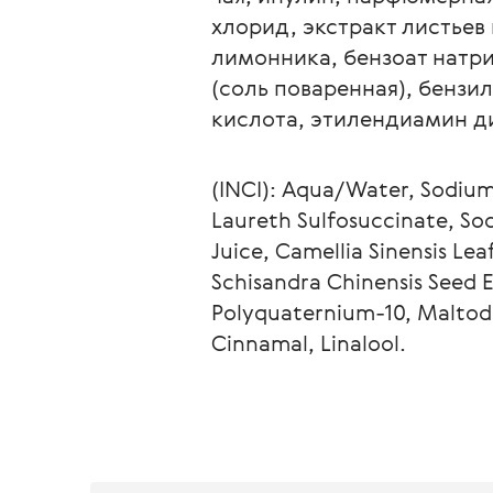
хлорид, экстракт листьев
лимонника, бензоат натри
(соль поваренная), бензи
кислота, этилендиамин д
(INCI): Aqua/Water, Sodium
Laureth Sulfosuccinate, Sod
Juice, Camellia Sinensis Lea
Schisandra Chinensis Seed 
Polyquaternium-10, Maltode
Cinnamal, Linalool.