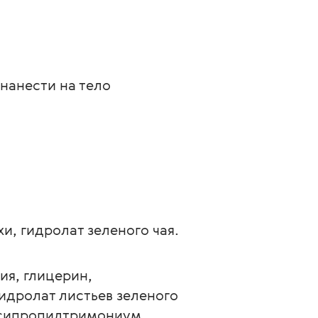
нанести на тело 
и, гидролат зеленого чая.
я, глицерин, 
идролат листьев зеленого 
ксипропилтримониум 