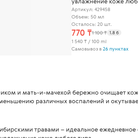
увлажнение коже любо
Артикул:
429458
Объем: 50 мл
Осталось: 20 шт.
770 ₸
1 100 ₸
1.8 б
1 540 ₸ / 100 ml
Самовывоз в
26 пунктах
иком и мать-и-мачехой бережно очищает кожу
 уменьшению различных воспалений и окутыва
сибирскими травами – идеальное ежедневное
 увлажнение коже любого типа.