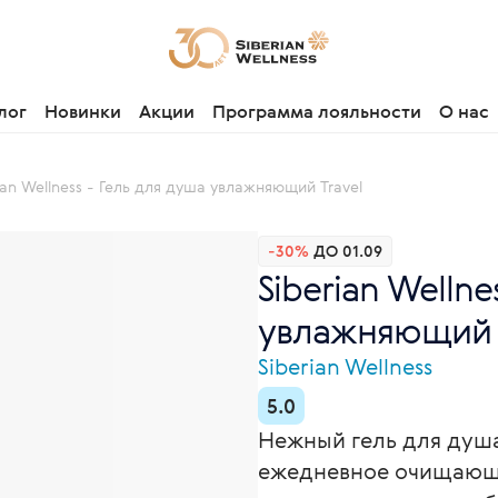
лог
Новинки
Акции
Программа лояльности
О нас
ian Wellness - Гель для душа увлажняющий Travel
-30%
ДО 01.09
Siberian Wellne
увлажняющий T
Siberian Wellness
5.0
Нежный гель для душ
ежедневное очищающе