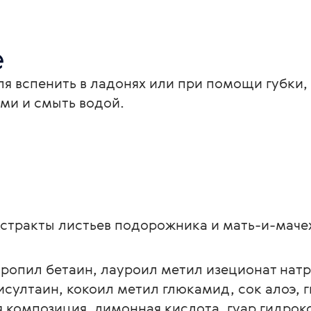
е
я вспенить в ладонях или при помощи губки, 
и и смыть водой.
кстракты листьев подорожника и мать-и-мачех
ропил бетаин, лауроил метил изеционат натри
ултаин, кокоил метил глюкамид, сок алоэ, г
я композиция, лимонная кислота, гуар гидро