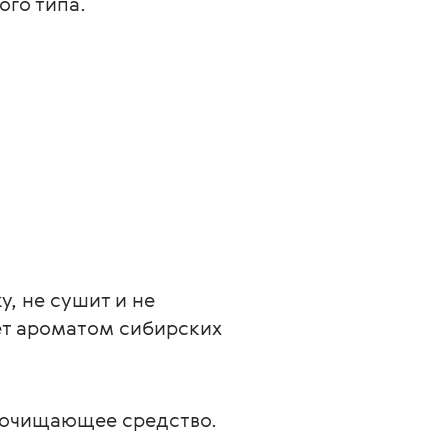
го типа.
, не сушит и не 
ет ароматом сибирских 
 очищающее средство. 