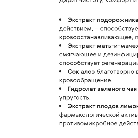
Экстракт подорожник
действием, – способствуе
кровоостанавливающее, п
Экстракт мать-и-маче
смягчающее и дезинфицир
способствует регенераци
Сок алоэ
благотворно в
кровообращение.
Гидролат зеленого чая
упругость.
Экстракт плодов лимо
фармакологической актив
противомикробное действ