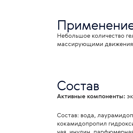
Применени
Небольшое количество гел
массирующими движениям
Состав
Активные компоненты:
 э
Состав: вода, лаурамидоп
кокамидопропил гидроксис
чая, инулин, парфюмерна