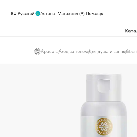
RU
Русский
Астана
Магазины (9)
Помощь
Ката
Красота
Уход за телом
Для душа и ванны
Siber