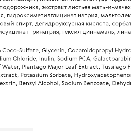
 подорожника, экстракт листьев мать-и-мачех
я, гидроксиметилглицинат натрия, мальтодек
ловый спирт, дегидроуксусная кислота, сорбат
исукцинат тринатрия, гексил циннамаль, лин
 Coco-Sulfate, Glycerin, Cocamidopropyl Hydro
ium Chloride, Inulin, Sodium PCA, Galactoarabin
f Water, Plantago Major Leaf Extract, Tussilago F
Extract, Potassium Sorbate, Hydroxyacetophenone
xtrin, Benzyl Alcohol, Sodium Benzoate, Dehydr