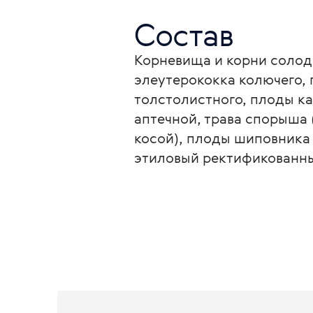
Состав
Корневища и корни солод
элеутерококка колючего,
толстолистного, плоды к
аптечной, трава спорыша (
косой), плоды шиповника 
этиловый ректификованный,