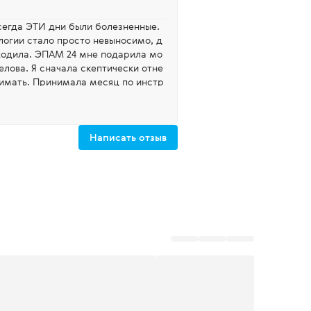
логии стало просто невыносимо, д
ыходила. ЭПАМ 24 мне подарила мо
елова. Я сначала скептически отне
нимать. Принимала месяц по инстр
 спасением. Никакой боли и никак
 тянуло внизу живота. Спасибо огр
ацию и Сибирскому здоровью за к
Написать отзыв