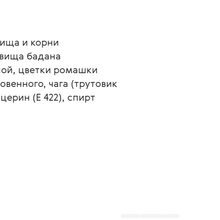
ища и корни 
евища бадана 
ой, цветки ромашки 
венного, чага (трутовик 
ерин (Е 422), спирт 