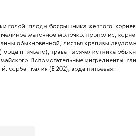
ки голой, плоды боярышника желтого, корнев
 пчелиное маточное молочко, прополис, корн
алины обыкновенной, листья крапивы двудомн
горца птичьего), трава тысячелистника обыкно
майского. Вспомогательные ингредиенты: глиц
 сорбат калия (Е 202), вода питьевая.