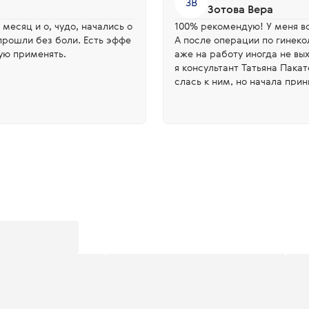
ЗВ
Зотова Вера
месяц и о, чудо, начались о
100% рекомендую! У меня всегда ЭТИ дни были болезненные.
прошли без боли. Есть эффе
А после операции по гинеко
ую применять.
аже на работу иногда не в
я консультант Татьяна Пакат
слась к ним, но начала при
укции и это оказалось моим
их таблеток, только немного
омное Татьяне за рекоменд
ачественную продукцию.❤