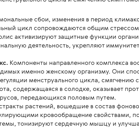
мональные сбои, изменения в период климакс
льный цикл сопровождаются общим стрессом 
олис активизируют защитные функции органи
ональную деятельность, укрепляют иммуните
кс.
Компоненты направленного комплекса во
одимых именно женскому организму. Они сп
регуляции менструального цикла, смягчению 
та, содержащаяся в солодке, оказывает прот
ирусов, передающихся половым путем.
стракты растений, вошедшие в состав фоново
гулирующими кровообращение свойствами, п
темы, тонизируют сердечную мышцу и улучша