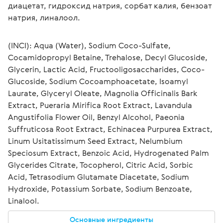
диацетат, гидроксид натрия, сорбат калия, бензоат 
натрия, линалоол.
(INCI): Aqua (Water), Sodium Coco-Sulfate, 
Cocamidopropyl Betaine, Trehalose, Decyl Glucoside, 
Glycerin, Lactic Acid, Fructooligosaccharides, Coco-
Glucoside, Sodium Cocoamphoacetate, Isoamyl 
Laurate, Glyceryl Oleate, Magnolia Officinalis Bark 
Extract, Pueraria Mirifica Root Extract, Lavandula 
Angustifolia Flower Oil, Benzyl Alcohol, Paeonia 
Suffruticosa Root Extract, Echinacea Purpurea Extract, 
Linum Usitatissimum Seed Extract, Nelumbium 
Speciosum Extract, Benzoic Acid, Hydrogenated Palm 
Glycerides Citrate, Tocopherol, Citric Acid, Sorbic 
Acid, Tetrasodium Glutamate Diacetate, Sodium 
Hydroxide, Potassium Sorbate, Sodium Benzoate, 
Linalool.
Основные ингредиенты