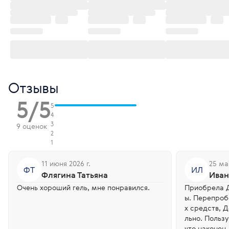
Отзывы
5/5
5
4
3
9 оценок
2
1
11 июня 2026 г.
25 мая
ФТ
ИЛ
Флягина Татьяна
Иван
Очень хороший гель, мне понравился.
Приобрела Д
ы. Перепроб
х средств, 
льно. Польз
что наконец