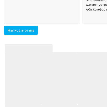
могает устра
ебя комфорт
Написать отзыв