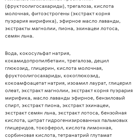
(фруктоолигосахариды), трегалоза, кислота 
молочная, фитоэстрогены (экстракт корня 
пуэрария мирифика), эфирное масло лаванды, 
экстракты магнолии, пиона, эхинацеи лотоса, 
семян льна.
Вода, кокосульфат натрия, 
кокамидопропилбетаин, трегалоза, децил 
глюкозид, глицерин, кислота молочная, 
фруктоолигосахариды, кокоглюкозид, 
кокоамфоацетат натрия, изоамил лаурат, глицерил 
олеат, экстракт магнолии, экстракт корня пуэрария 
мирифика, масло лаванды эфирное, бензиловый 
спирт, экстракт пиона, экстракт эхинацеи, 
экстракт семян льна, экстракт лотоса, бензойная 
кислота, цитрат гидрогенизированных пальмовых 
глицеридов, токоферол, кислота лимонная, 
сорбиновая кислота, тетранатрий глутамат 