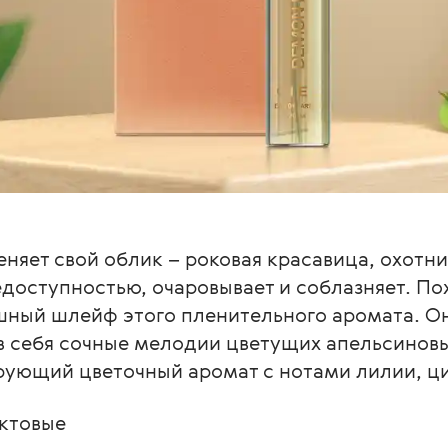
няет свой облик – роковая красавица, охотниц
едоступностью, очаровывает и соблазняет. П
ошный шлейф этого пленительного аромата. О
 себя сочные мелодии цветущих апельсиновы
рующий цветочный аромат с нотами лилии, ци
ктовые
