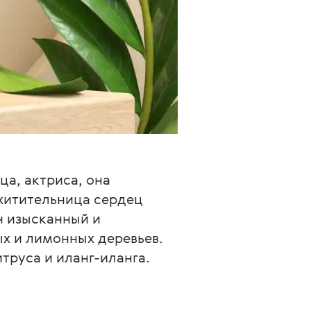
а, актриса, она 
охитительница сердец 
н изысканный и 
х и лимонных деревьев. 
труса и иланг-иланга.