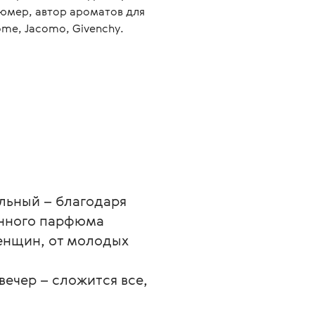
юмер, автор ароматов для
me, Jacomo, Givenchy.
льный – благодаря 
нного парфюма 
енщин, от молодых 
вечер – сложится все, 