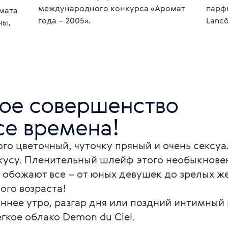
международного конкурса «Аромат
парф
мата
года – 2005».
Lancô
ны,
е совершенство

се времена!
го цветочный, чуточку пряный и очень сексуа
кусу. Пленительный шлейф этого необыкнове
о обожают все – от юных девушек до зрелых ж
го возраста!

ннее утро, разгар дня или поздний интимный 
гкое облако Demon du Ciel.