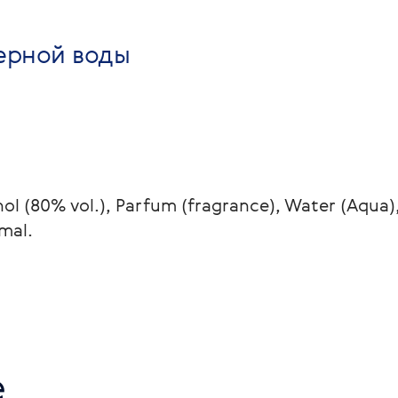
ерной воды
hol (80% vol.), Parfum (fragrance), Water (Aqua),
mal. 
е