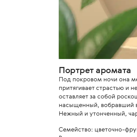
Портрет аромата
Под покровом ночи она ме
притягивает страстью и н
оставляет за собой роск
насыщенный, вобравший в
Нежный и утонченный, ча
Семейство: цветочно-фру