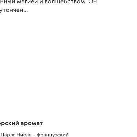
нный магией и волшебством. Он
 утончен…
орский аромат
Шарль Ниель – французский