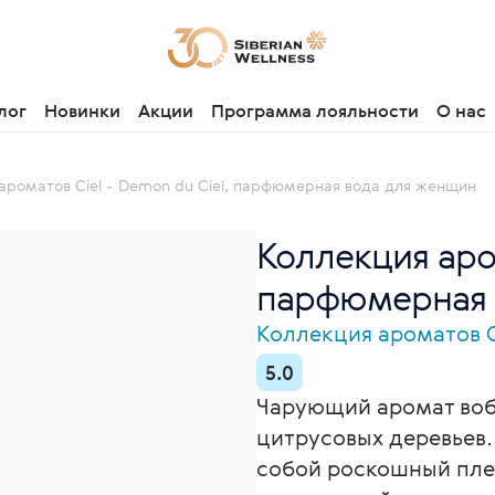
лог
Новинки
Акции
Программа лояльности
О нас
ароматов Ciel - Demon du Ciel, парфюмерная вода для женщин
Коллекция аром
парфюмерная 
Коллекция ароматов C
5.0
Чарующий аромат воб
цитрусовых деревьев.
собой роскошный пле