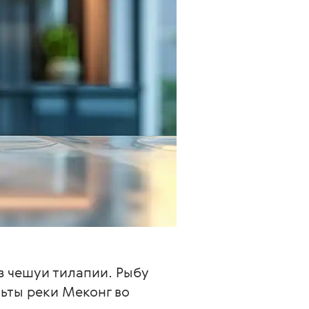
 чешуи тилапии. Рыбу 
ьты реки Меконг во 