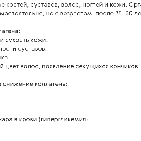
вье костей, суставов, волос, ногтей и кожи. Ор
остоятельно, но с возрастом, после 25–30 ле
агена:

 сухость кожи.

ости суставов.

а.

й цвет волос, появление секущихся кончиков.

снижение коллагена:

ара в крови (гипергликемия)
