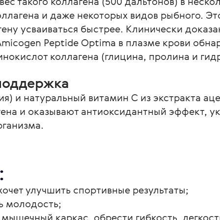
с такого коллагена (500 дальтонов) в нескол
оллагена и даже некоторых видов рыбного. Э
ену усваиваться быстрее. Клинически доказан
micogen Peptide Optima в плазме крови обна
нокислот коллагена (глицина, пролина и гид
поддержка
ия) и натуральный витамин С из экстракта ац
ена и оказывают антиоксидантный эффект, у
ганизма. 
:
хочет улучшить спортивные результаты;
ь молодость;
мышечный каркас, обрести гибкость, легкост