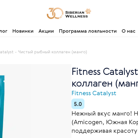
лог
Новинки
Акции
Программа лояльности
О нас
Catalyst - Чистый рыбный коллаген (манго)
Fitness Cataly
коллаген (манг
Fitness Catalyst
5.0
Нежный вкус манго! 
(Amicogen, Южная Кор
поддерживая красоту 