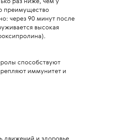
ько раз ниже, чем у 
то преимущество 
о: через 90 минут после 
руживается высокая 
роксипролина). 
еролы способствуют 
крепляют иммунитет и 
ь движений и здоровье