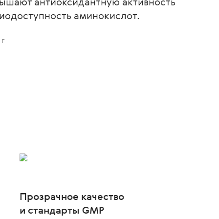
вышают антиоксидантную активность
биодоступность аминокислот.
 г
Прозрачное качество
и стандарты GMP