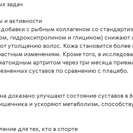
х задач

 и активности

 добавки с рыбным коллагеном со стандарти
м, гидроксипролином и глицином) снижают ло
ют утолщению волос. Кожа становится более г
астным изменениям. Кроме того, в исследова
матоидным артритом через три месяца прием
езненных суставов по сравнению с плацебо.

а доказано улучшают состояние суставов в 64
ишечника и ускоряют метаболизм, способств
ние для тех, кто в спорте
