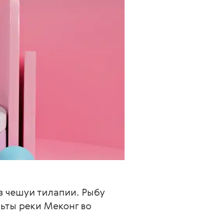
 чешуи тилапии. Рыбу 
ьты реки Меконг во 