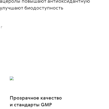
т ацеролы повышают антиоксидантную
и улучшают биодоступность
 г
Прозрачное качество
и стандарты GMP