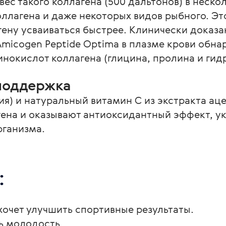
с такого коллагена (500 дальтонов) в нескол
оллагена и даже некоторых видов рыбного. Э
ену усваиваться быстрее. Клинически доказан
micogen Peptide Optima в плазме крови обна
нокислот коллагена (глицина, пролина и гид
поддержка
ия) и натуральный витамин С из экстракта ац
ена и оказывают антиоксидантный эффект, у
ганизма. 
:
хочет улучшить спортивные результаты.
ь молодость.