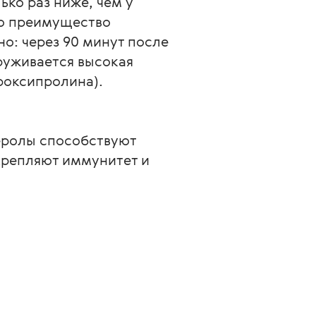
ько раз ниже, чем у 
то преимущество 
о: через 90 минут после 
руживается высокая 
роксипролина). 
еролы способствуют 
крепляют иммунитет и 