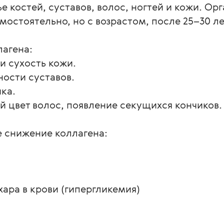
вье костей, суставов, волос, ногтей и кожи. Ор
остоятельно, но с возрастом, после 25–30 ле
агена:

 сухость кожи.

ости суставов.

а.

й цвет волос, появление секущихся кончиков.

снижение коллагена:

ара в крови (гипергликемия)
