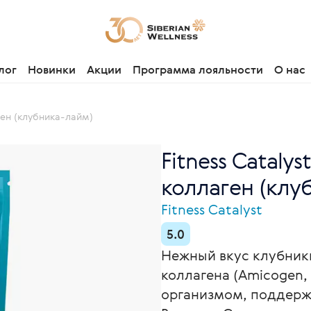
лог
Новинки
Акции
Программа лояльности
О нас
ген (клубника-лайм)
Fitness Cataly
коллаген (клуб
Fitness Catalyst
5.0
Нежный вкус клубник
коллагена (Amicogen,
организмом, поддержи