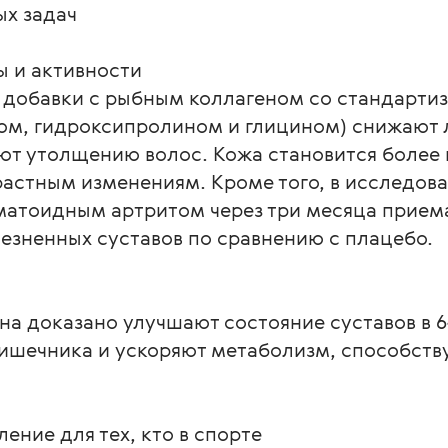
х задач

 и активности

 добавки с рыбным коллагеном со стандарти
м, гидроксипролином и глицином) снижают ло
ют утолщению волос. Кожа становится более г
астным изменениям. Кроме того, в исследова
матоидным артритом через три месяца прием
езненных суставов по сравнению с плацебо.

а доказано улучшают состояние суставов в 64
ишечника и ускоряют метаболизм, способств
ние для тех, кто в спорте
