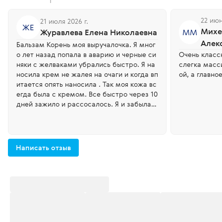
1
22 июн
21 июля 2026 г.
ЖЕ
Михе
Журавлева Елена Николаевна
ММ
Алек
Бальзам Корень моя выручалочка. Я мног
о лет назад попала в аварию и черные си
Очень класс
няки с желваками убрались быстро. Я на
слегка масс
носила крем не жалея на очаги и когда вп
ой, а главно
итается опять наносила . Так моя кожа вс
егда была с кремом. Все быстро через 10
дней зажило и рассосалось. Я и забыла.
Но крем Корень у меня в запасе как скор
ая помощь. Лучшего не придумать. Спас
ибо за это волшебное средство.
Написать отзыв