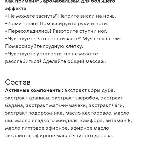
Как применять аромабальзам для большего 
эффекта
• Не можете заснуть? Натрите виски на ночь.
• Ломит тело? Помассируйте руки и ноги.
• Переохладились? Разотрите ступни ног.
• Чувствуете, что простываете? Мучает кашель? 
Помассируйте грудную клетку.
• Чувствуете усталость, но не можете 
расслабиться? Сделайте общий массаж.
Состав
Активные компоненты:
 экстракт коры дуба, 
экстракт крапивы, экстракт зверобоя, экстракт 
бадана, экстракт мать-и-мачехи, экстракт чаги, 
экстракт подорожника, масло касторовое, масло 
ши, масло сладкого миндаля, камфора, витамин Е, 
масло пихтовое эфирное, эфирное масло 
эвкалипта, эфирное масло чайного дерева.