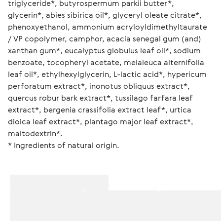
triglyceride*, butyrospermum parkii butter*, 
glycerin*, abies sibirica oil*, glyceryl oleate citrate*, 
phenoxyethanol, ammonium acryloyldimethyltaurate 
/ VP copolymer, camphor, acacia senegal gum (and) 
xanthan gum*, eucalyptus globulus leaf oil*, sodium 
benzoate, tocopheryl acetate, melaleuca alternifolia 
leaf oil*, ethylhexylglycerin, L-lactic acid*, hypericum 
perforatum extract*, inonotus obliquus extract*, 
quercus robur bark extract*, tussilago farfara leaf 
extract*, bergenia crassifolia extract leaf*, urtica 
dioica leaf extract*, plantago major leaf extract*, 
maltodextrin*. 
* Ingredients of natural origin.