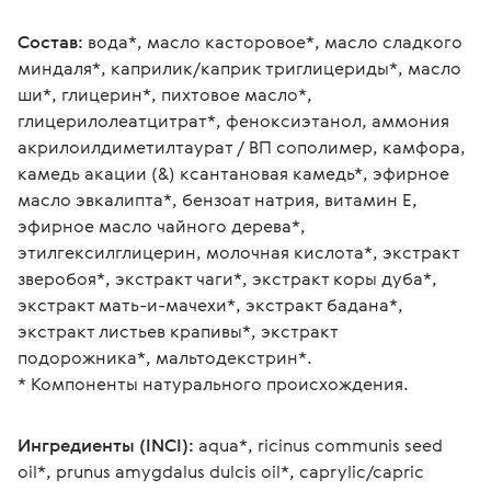
Состав:
 вода*, масло касторовое*, масло сладкого 
миндаля*, каприлик/каприк триглицериды*, масло 
ши*, глицерин*, пихтовое масло*, 
глицерилолеатцитрат*, феноксиэтанол, аммония 
акрилоилдиметилтаурат / ВП сополимер, камфора, 
камедь акации (&) ксантановая камедь*, эфирное 
масло эвкалипта*, бензоат натрия, витамин Е, 
эфирное масло чайного дерева*, 
этилгексилглицерин, молочная кислота*, экстракт 
зверобоя*, экстракт чаги*, экстракт коры дуба*, 
экстракт мать-и-мачехи*, экстракт бадана*, 
экстракт листьев крапивы*, экстракт 
подорожника*, мальтодекстрин*. 
* Компоненты натурального происхождения.
Ингредиенты (INCI):
 aqua*, ricinus communis seed 
oil*, prunus amygdalus dulcis oil*, caprylic/capric 