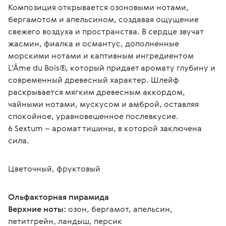
Композиция открывается озоновыми нотами, 
бергамотом и апельсином, создавая ощущение 
свежего воздуха и пространства. В сердце звучат 
жасмин, фиалка и османтус, дополненные 
морскими нотами и каптивным ингредиентом 
L’Âme du Bois®, который придает аромату глубину и 
современный древесный характер. Шлейф 
раскрывается мягким древесным аккордом, 
чайными нотами, мускусом и амброй, оставляя 
спокойное, уравновешенное послевкусие.
6 Sextum – аромат тишины, в которой заключена 
сила.
Цветочный, фруктовый
Ольфакторная пирамида
Верхние ноты:
 озон, бергамот, апельсин, 
петитгрейн, ландыш, персик