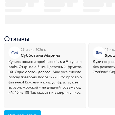
Отзывы
29 июля 2026 г.
12 июл
СМ
ЯМ
Субботина Марина
Ярош
Купила новинки пробников 1, 6 и 9-ку на п
Духи понрав
робу. Открываю 6-ку. Цветочный, фруктов
без резкости, 
ый. Одно слово- дорого! Мне уже снесло
Стойкие! Ок
голову повторно после 1-ки! Это просто о
фигенно! Вкусный - цитрус, фрукты, цвет
ы, озон, морской - не душный, освежающ
ий! 10 из 10! Так сказать и в мир, и в пир,
и в добрые люди! Спасибо огромное наш
ей Компании, вы нас балуете!
Написать отзыв