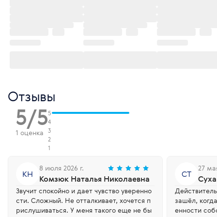
Отзывы
5/5
5
4
3
1 оценка
2
1
8 июля 2026 г.
27 мая
КН
СТ
Комзюк Наталья Николаевна
Суха
Звучит спокойно и дает чувство уверенно
Действитель
сти. Сложный. Не отталкивает, хочется п
зашёл, когд
рислушиваться. У меня такого еще не бы
енности соб