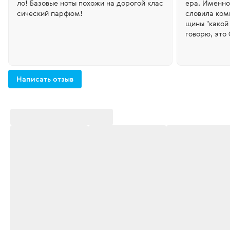
ло! Базовые ноты похожи на дорогой клас
ера. Именно
сический парфюм!
словила ком
щины "какой
говорю, это
а был кожан
аться свеже
телефонами
ться и наход
Написать отзыв