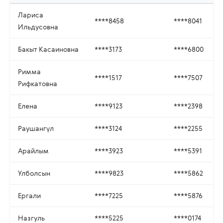
Лариса
****8458
****8041
Ильдусовна
Бакыт Касаиновна
****3173
****6800
Римма
****1517
****7507
Рифкатовна
Елена
****9123
****2398
Раушангүл
****3124
****2255
Арайлым
****3923
****5391
Улболсын
****9823
****5862
Ергали
****7225
****5876
Назгуль
****5225
****0174