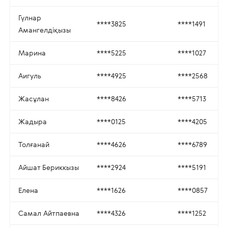
Гүлнар
****3825
****1491
Амангелдіқызы
Марина
****5225
****1027
Аигуль
****4925
****2568
Жасұлан
****8426
****5713
Жадыра
****0125
****4205
Толғанай
****4626
****6789
Айшат Бериккызы
****2924
****5191
Елена
****1626
****0857
Самал Айтпаевна
****4326
****1252