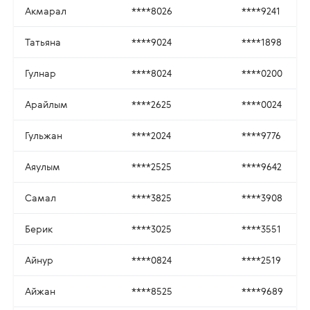
Акмарал
****8026
****9241
Татьяна
****9024
****1898
Гулнар
****8024
****0200
Арайлым
****2625
****0024
Гульжан
****2024
****9776
Аяулым
****2525
****9642
Самал
****3825
****3908
Берик
****3025
****3551
Айнур
****0824
****2519
Айжан
****8525
****9689