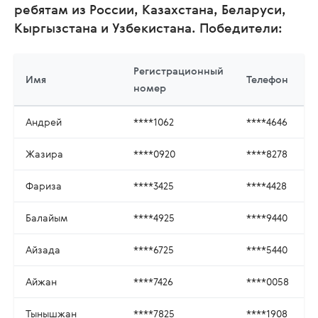
ребятам из России, Казахстана, Беларуси,
Кыргызстана и Узбекистана. Победители:
Регистрационный
Имя
Телефон
номер
Андрей
****1062
****4646
Жазира
****0920
****8278
Фариза
****3425
****4428
Балайым
****4925
****9440
Айзада
****6725
****5440
Айжан
****7426
****0058
Тынышжан
****7825
****1908