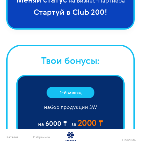
на Бизнес-Партнера
Стартуй в Club 200!
Твои бонусы:
1-й месяц
набор продукции SW
2000 ₸
6000 ₸
на
за
Каталог
Избранное
Профиль
Главная