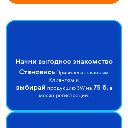
Начни выгодное знакомство
Становись
Привилегированным
Клиентом
и
выбирай
75 б.
продукцию SW на
в
месяц регистрации.