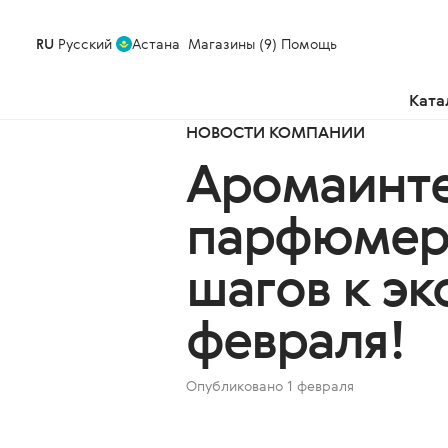
RU
Русский
Астана
Магазины (9)
Помощь
Ката
НОВОСТИ КОМПАНИИ
Аромаинте
парфюмерн
шагов к эк
февраля!
Опубликовано 1 февраля