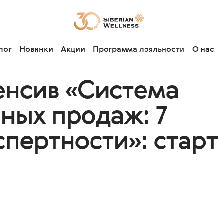
лог
Новинки
Акции
Программа лояльности
О нас
нсив «Система
ых продаж: 7
спертности»: старт