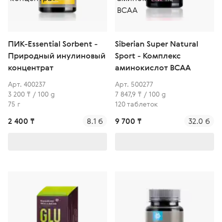
ПИК-Essential Sorbent -
Siberian Super Natural
Природный инулиновый
Sport - Комплекс
концентрат
аминокислот BCAA
Арт. 400237
Арт. 500277
3 200 ₸ / 100 g
7 847,9 ₸ / 100 g
75 г
120 таблеток
2 400 ₸
8.1 б
9 700 ₸
32.0 б