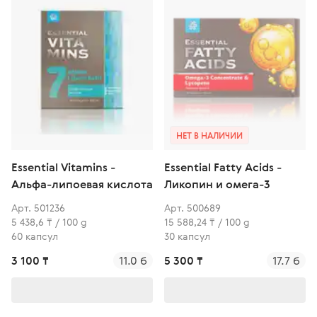
НЕТ В НАЛИЧИИ
Essential Vitamins -
Essential Fatty Acids -
Альфа-липоевая кислота
Ликопин и омега-3
Арт. 501236
Арт. 500689
5 438,6 ₸ / 100 g
15 588,24 ₸ / 100 g
60 капсул
30 капсул
3 100 ₸
11.0 б
5 300 ₸
17.7 б