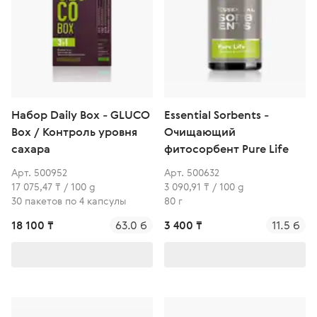
Набор Daily Box - GLUCO
Essential Sorbents -
Box / Контроль уровня
Очищающий
сахара
фитосорбент Pure Life
Арт. 500952
Арт. 500632
17 075,47 ₸ / 100 g
3 090,91 ₸ / 100 g
30 пакетов по 4 капсулы
80 г
18 100 ₸
63.0 б
3 400 ₸
11.5 б