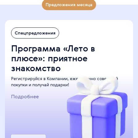
Предложения месяца
Спецпредложения
Программа «Лето в
Завершён
плюсе»: приятное
Май
знакомство
Заряжайся бодростью
Регистрируйся в Компании, ежемесячно совершай
Сахар ↓ Энергия ↑
покупки и получай подарки!
Подробнее