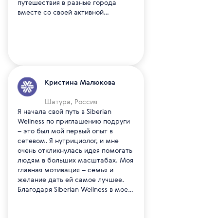
компания дает все инструменты
путешествия в разные города
для этого.
вместе со своей активной
командой! Это новые эмоции и
новые впечатления! Это новые
знакомства и расширение моего
мышления! Это возможность
масштабировать свой бизнес в
разных уголках нашей необъятной
планеты. Благодарю нашу
Кристина Малюкова
Компанию за это сообщество
счастливых и успешных людей!
Шатура, Россия
Я начала свой путь в Siberian
Wellness по приглашению подруги
– это был мой первый опыт в
сетевом. Я нутрициолог, и мне
очень откликнулась идея помогать
людям в больших масштабах. Моя
главная мотивация – семья и
желание дать ей самое лучшее.
Благодаря Siberian Wellness в моей
жизни уже произошли большие
изменения: я начала снижать вес,