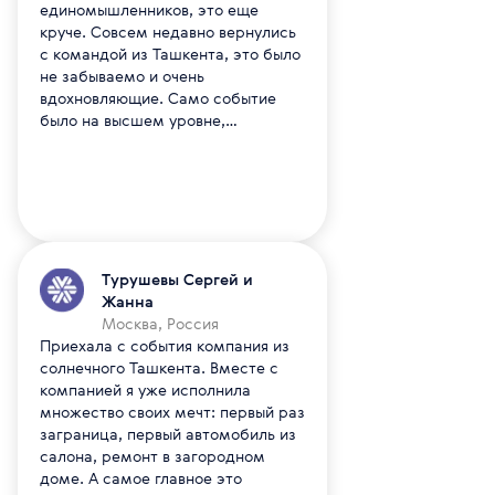
единомышленников, это еще
круче. Совсем недавно вернулись
с командой из Ташкента, это было
не забываемо и очень
вдохновляющие. Само событие
было на высшем уровне,
выступление лидеров вообще до
слез, понимание, что у нас лучшая
компания в МЛМ индустрии. Мы
летели через Казахстан, были в
Астане и Алмате, в Узбекистане
смогли посетить еще Самарканд и
Наманган, ну и Ташкент
Турушевы Сергей и
естественно, тем самым у нас за
Жанна
одну поездку получилось 2 новых
Москва, Россия
страны и 5 городов. Сама в
Приехала с события компания из
компании я уже 2 года, профи
солнечного Ташкента. Вместе с
закрыла год назад, цель на 30
компанией я уже исполнила
летие компании закрыть Сапфира.
множество своих мечт: первый раз
Поэтому сейчас активно работаем
заграница, первый автомобиль из
с командой над новыми рангами.
салона, ремонт в загородном
уверенна все получится, так как
доме. А самое главное это