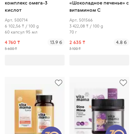
комплекс омега-3
«Шоколадное печенье» с
кислот
витамином С
Арт. 500714
Арт. 501566
6 102,56 ₸ / 100 g
3 422,08 ₸ / 100 g
60 капсул 95 мл
70 г
Завершён
4 760 ₸
13.9 б
2 635 ₸
4.8 б
5 600 ₸
3 100 ₸
Февраль
Подчеркни образ
Твой аромафевраль