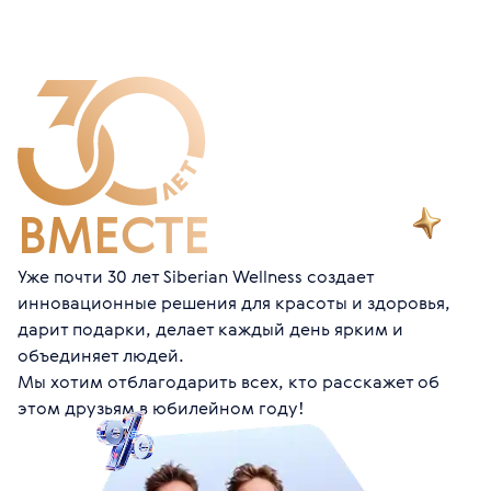
Откроется 01.09.2026
Сентябрь
ВМЕСТЕ
Знакомься с новинками
Уже почти 30 лет Siberian Wellness создает
инновационные решения для красоты и здоровья,
дарит подарки, делает каждый день ярким и
объединяет людей.
Мы хотим отблагодарить всех, кто расскажет об
этом друзьям в юбилейном году!