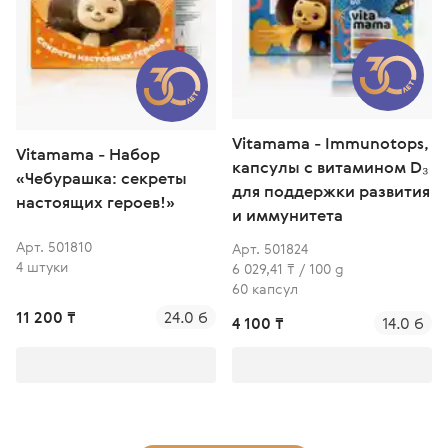
Vitamama - Immunotops,
Завершён
Vitamama - Набор
капсулы с витамином D₃
«Чебурашка: секреты
Апрель
для поддержки развития
настоящих героев!»
и иммунитета
Худей с удовольствием
Арт. 501810
Арт. 501824
Легкость детокса
4 штуки
6 029,41 ₸ / 100 g
60 капсул
11 200 ₸
24.0 б
4 100 ₸
14.0 б