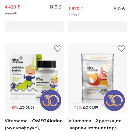
4 420 ₸
14.3 б
1 870 ₸
5.0 б
5 200 ₸
2 200 ₸
Завершён
Январь
оддержи пищеварение
Мегабуст микробиома
-15%
ДО 01.09
-15%
ДО 01.09
Vitamama - OMEGAlodon
Vitamama - Хрустящие
(мультифрукт),
шарики Immunotops