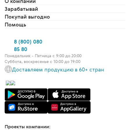
О компании
Благодарю Компанию и своих
Зарабатывай
Наставников, которые помогают,
поддерживают и верят в каждого
Покупай выгодно
своего Бизнес-Партнера! И у меня
Помощь
есть заветная мечта – получить
награду от Президента Компании
Татьяны Гороховской! Надеюсь,
8 (800) 080
что скоро моя мечта станет явью!
85 80
Понедельник - Пятница c 9:00 до 20:00
Суббота, воскресенье с 10:00 до 19:00
Доставляем продукцию в 60+ стран
Проекты компании: