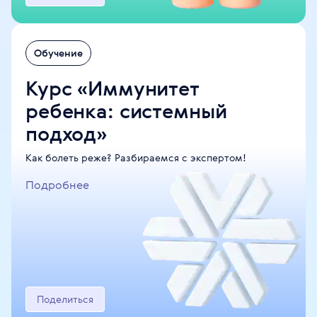
Обучение
Курс «Иммунитет
ребенка: системный
Завершён
подход»
Июль
Как болеть реже? Разбираемся с экспертом!
Отдохни под защитой
Подробнее
SOS, SPF, ANTI-AGE
Поделиться