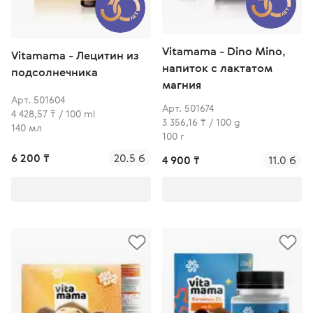
Vitamama - Dino Mino,
Vitamama - Лецитин из
напиток с лактатом
подсолнечника
магния
Завершён
Арт. 501604
Арт. 501674
4 428,57 ₸ / 100 ml
3 356,16 ₸ / 100 g
Март
140 мл
100 г
Сияй и вдохновляй
6 200 ₸
20.5 б
4 900 ₸
11.0 б
Весеннее преображение