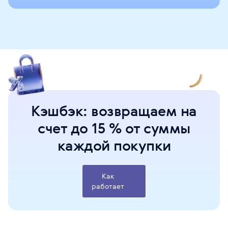
Август
Кэшбэк: возвращаем на
Подари любовь и
одари любовь и заботу
заботу
счет до 15 % от суммы
Лучшее – детям
Лучшее – детям
каждой покупки
Поделиться
Поделиться
Как
работает