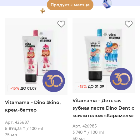
Продукты месяца
Завершён
Декабрь
Открой праздник!
Выбираем подарки
-15%
ДО 01.09
-15%
ДО 01.09
Vitamama - Детская
Vitamama - Dino Skino,
зубная паста Dino Dent с
крем-баттер
ксилитолом «Карамель»
Арт. 425687
Арт. 426985
5 893,33 ₸ / 100 ml
3 740 ₸ / 100 ml
75 мл
50 мл