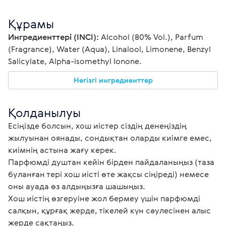
Құрамы
Ингредиенттері (INCI):
 Alcohol (80% Vol.), Parfum 
(Fragrance), Water (Aqua), Linalool, Limonene, Benzyl 
Salicylate, Alpha-isomethyl Ionone.
Негізгі ингредиенттер
Қолданылуы
Есіңізде болсын, хош иістер сіздің денеңіздің 
жылуынан оянады, сондықтан оларды киімге емес, 
киімнің астына жағу керек. 
Парфюмді душтан кейін бірден пайдаланыңыз (таза 
буланған тері хош иісті өте жақсы сіңіреді) немесе 
оны ауада өз алдыңызға шашыңыз.
Хош иістің өзгеруіне жол бермеу үшін парфюмді 
салқын, құрғақ жерде, тікелей күн сәулесінен алыс 
жерде сақтаңыз. 