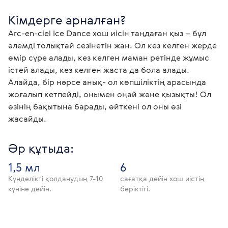
Кімдерге арналған? 
Arc-en-ciel Ice Dance хош иісін таңдаған қыз – бұл 
әлемді толықтай сезінетін жан. Ол кез келген жерде 
өмір сүре алады, кез келген маман ретінде жұмыс 
істей алады, кез келген жаста да бола алады. 
Алайда, бір нәрсе анық- ол көпшіліктің арасында 
жоғалып кетпейді, онымен оңай және қызықты! Ол 
өзінің бақытына барады, өйткені ол оны өзі 
жасайды.
Әр құтыда:
1,5 мл
6
Күнделікті қолданудың 7-10
сағатқа дейін хош иістің
күніне дейін.
беріктігі.