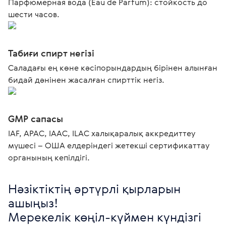
Парфюмерная вода (Eau de Parfum): стойкость до
шести часов.
Табиғи спирт негізі
Саладағы ең көне кәсіпорындардың бірінен алынған
бидай дәнінен жасалған спирттік негіз.
GMP сапасы
IAF, APAC, IAAC, ILAC халықаралық аккредиттеу
мүшесі – ОША елдеріндегі жетекші сертификаттау
органының кепілдігі.
Нәзіктіктің әртүрлі қырларын 
ашыңыз!

Мерекелік көңіл-күймен күндізгі 