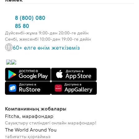
8 (800) 080
85 80
Дүйсенбі-жұма 9:00-ден 20:00-ге дейін
Сенбі, жексенбі 10:00-ден 19:00-ге дейін
60+ елге өнім жеткіземіз
Компанияның жобалары
Fitcha, марафондар
Сауықтыру стиліндегі онлайн марафондар!
The World Around You
табиғатты қорғаймыз