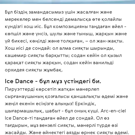
Бұл біздің замандасымыз үшін жасалған және 
мерекелер мен белсенді демалысқа өте қолайлы 
күндізгі хош иіс. Бұл композицияны таңдаған әйел - 
көпшіл және үнсіз, шулы және тыныш, жарқын және 
үй бикесі, көңілді және толқыған, – ол жан-жақты. 
Хош иісі де сондай: ол алма сияқты шырынды, 
кашемир сияқты барқытты; содан кейін ол қызыл 
қарақат сияқты жарқын, содан кейін ванильді 
орхидея сияқты жұмбақ.
Ice Dance - бұл мұз үстіндегі би.
Пируэттерді көрсетіп жатқан мәнерлеп 
сырғанаушының қозғалысы қаншалықты әдемі және 
жеңіл екенін есіңізге алыңыз! Еркіндік, 
шығармашылық, шабыт - бұл оның күші. Arc-en-ciel 
Ice Dance-ті таңдаған әйел де сондай. Ол өз 
тағдырын, мұз вензелі сияқты, мәнерлі түрде өзі 
жасайды. Және әйнектегі аязды өрнек сияқты әдемі.