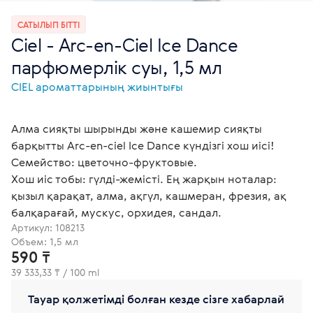
САТЫЛЫП БІТТІ
Ciel - Arc-en-Ciel Ice Dance
парфюмерлік суы, 1,5 мл
СІЕL ароматтарының жиынтығы
Алма сияқты шырынды және кашемир сияқты
барқытты Arc-en-ciel Ice Dance күндізгі хош иісі!
Семейство: цветочно-фруктовые.
Хош иіс тобы: гүлді-жемісті. Ең жарқын ноталар:
қызыл қарақат, алма, ақгүл, кашмеран, фрезия, ақ
балқарағай, мускус, орхидея, сандал.
Артикул:
108213
Объем: 1,5 мл
590 ₸
39 333,33 ₸ / 100 ml
Тауар қолжетімді болған кезде сізге хабарлай