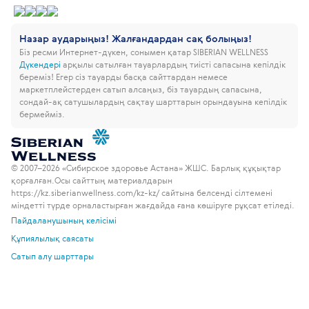
Назар аударыңыз! Жалғандардан сақ болыңыз!
Біз ресми Интернет-дүкен, сонымен қатар SIBERIAN WELLNESS
Дүкендері
арқылы сатылған тауарлардың тиісті сапасына кепілдік
береміз!
Егер сіз тауарды басқа сайттардан немесе
маркетплейстерден сатып алсаңыз, біз тауардың сапасына,
сондай-ақ сатушылардың сақтау шарттарын орындауына кепілдік
бермейміз.
© 2007–2026 «Сибирское здоровье Астана» ЖШС. Барлық құқықтар
қорғалған.
Осы сайттың материалдарын
https://kz.siberianwellness.com/kz-kz/ сайтына белсенді сілтемені
міндетті түрде орналастырған жағдайда ғана көшіруге рұқсат етіледі.
Пайдаланушының келісімі
Құпиялылық саясаты
Сатып алу шарттары