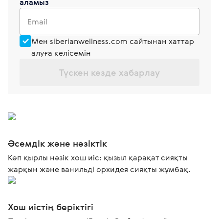
аламыз
Email
Мен siberianwellness.com сайтынан хаттар
алуға келісемін
Түскен кезде хабарлау
Әсемдік және нәзіктік
Көп қырлы нәзік хош иіс: қызыл қарақат сияқты
жарқын және ванильді орхидея сияқты жұмбақ.
Хош иістің беріктігі