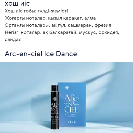
хош иіс 
Хош иіс тобы: гүлді-жемісті

Жоғарғы ноталар: қызыл қарақат, алма

Ортаңғы ноталары: ақ гүл, кашмеран, фрезия

Негізгі ноталар: ақ балқарағай, мускус, орхидея, 
сандал
Arc-en-ciel Ice Dance