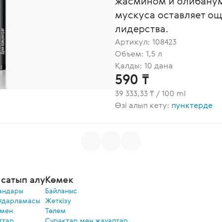
жасмином и олибанум
мускуса оставляет о
лидерства.
Артикул:
108423
Объем: 1,5 л
Қалды: 10 дана
590 ₸
39 333,33 ₸ / 100 ml
Өзі алып кету:
пунктерде
сатып алу
Көмек
андары
Байланыс
ғдарламасы
Жеткізу
 мен
Төлем
ттар
Сұрақтар мен жауаптар