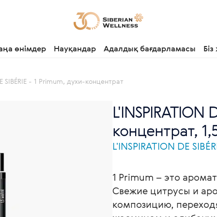
аңа өнімдер
Науқандар
Адалдық бағдарламасы
Біз
E SIBÉRIE - 1 Primum, духи-концентрат
L'INSPIRATION D
концентрат, 1,
L'INSPIRATION DE SIBÉR
1 Primum – это арома
Свежие цитрусы и ар
композицию, переходя