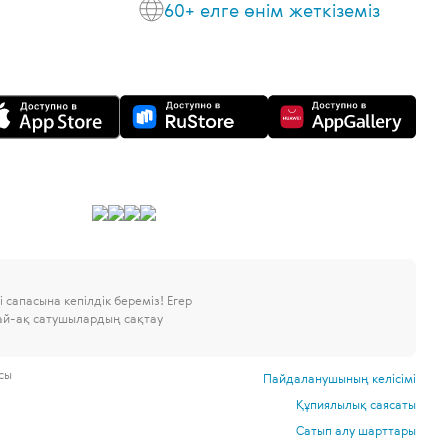
60+ елге өнім жеткіземіз
 сапасына кепілдік береміз!
Егер
дай-ақ сатушылардың сақтау
сы
Пайдаланушының келісімі
і
Құпиялылық саясаты
.
Сатып алу шарттары