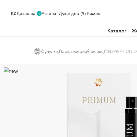
KZ
Қазақша
Астана
Дүкендер (9)
Көмек
Каталог
Ж
Сұлулық
Парфюмерия
Унисекс
L'INSPIRATION D