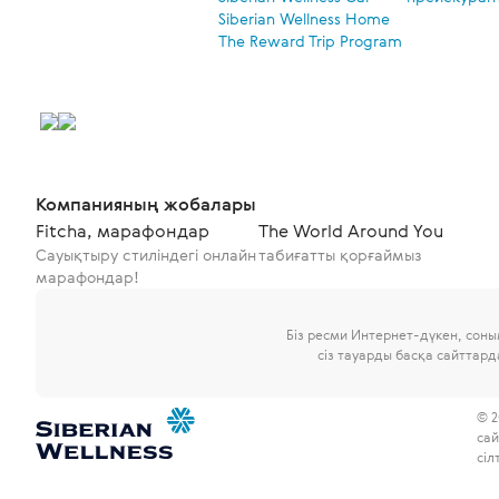
Siberian Wellness Home
The Reward Trip Program
Компанияның жобалары
Fitcha, марафондар
The World Around You
Сауықтыру стиліндегі онлайн
табиғатты қорғаймыз
марафондар!
Біз ресми Интернет-дүкен, сон
сіз тауарды басқа сайттар
© 2
сай
сіл