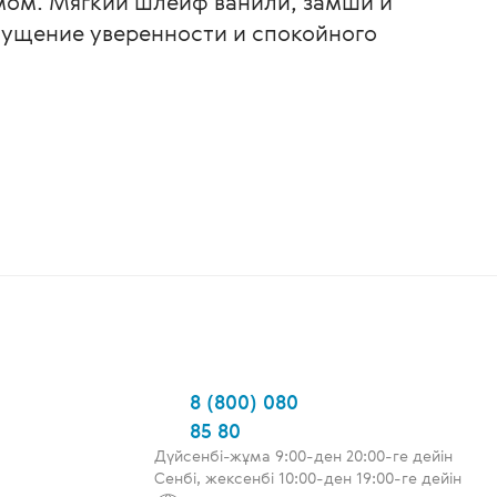
ом. Мягкий шлейф ванили, замши и
щущение уверенности и спокойного
8 (800) 080
85 80
Дүйсенбі-жұма 9:00-ден 20:00-ге дейін
Сенбі, жексенбі 10:00-ден 19:00-ге дейін