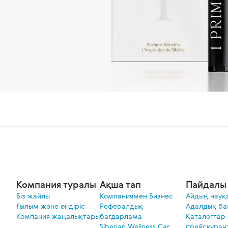
Компания туралы
Ақша тап
Пайдалы 
Біз жайлы
Компаниямен Бизнес
Айдың науқ
Ғылым және өндіріс
Рефералдық
Адалдық ба
Компания жаңалықтары
бағдарлама
Каталогтар
Siberian Wellness Car
прейскуран