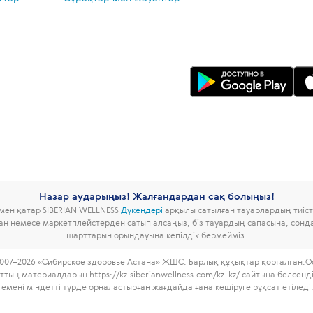
Назар аударыңыз! Жалғандардан сақ болыңыз!
ымен қатар SIBERIAN WELLNESS
Дүкендері
арқылы сатылған тауарлардың тиісті
дан немесе маркетплейстерден сатып алсаңыз, біз тауардың сапасына, сон
шарттарын орындауына кепілдік бермейміз.
007–2026 «Сибирское здоровье Астана» ЖШС. Барлық құқықтар қорғалған.
О
ттың материалдарын https://kz.siberianwellness.com/kz-kz/ сайтына белсенд
темені міндетті түрде орналастырған жағдайда ғана көшіруге рұқсат етіледі