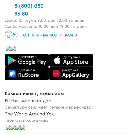
8 (800) 080
85 80
Дүйсенбі-жұма 9:00-ден 20:00-ге дейін
Сенбі, жексенбі 10:00-ден 19:00-ге дейін
60+ елге өнім жеткіземіз
Компанияның жобалары
Fitcha, марафондар
Сауықтыру стиліндегі онлайн марафондар!
The World Around You
табиғатты қорғаймыз