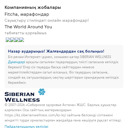
Компанияның жобалары
Fitcha, марафондар
Сауықтыру стиліндегі онлайн марафондар!
The World Around You
табиғатты қорғаймыз
Назар аударыңыз! Жалғандардан сақ болыңыз!
Біз ресми Интернет-дүкен, сонымен қатар SIBERIAN WELLNESS
Дүкендері
арқылы сатылған тауарлардың тиісті сапасына кепілдік
береміз!
Егер сіз тауарды басқа сайттардан немесе
маркетплейстерден сатып алсаңыз, біз тауардың сапасына,
сондай-ақ сатушылардың сақтау шарттарын орындауына кепілдік
бермейміз.
© 2007–2026 «Сибирское здоровье Астана» ЖШС. Барлық құқықтар
қорғалған.
Осы сайттың материалдарын
https://kz.siberianwellness.com/kz-kz/ сайтына белсенді сілтемені
міндетті түрде орналастырған жағдайда ғана көшіруге рұқсат етіледі.
Пайдаланушының келісімі