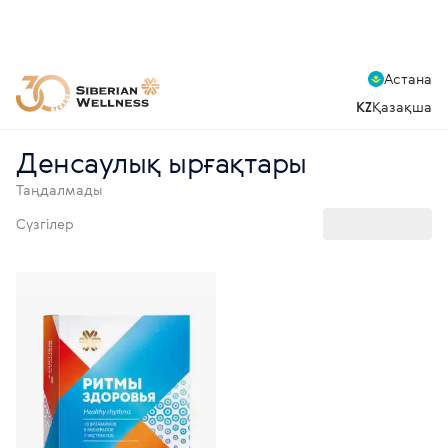
Астана
KZ
Қазақша
Денсаулық ырғақтары
Таңдалмады
Сүзгілер