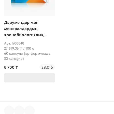
Дәрумендер мен
минералдардың
хронобиологиялық
кешені - Денсаулық
Арт. 500048
ырғақтары
27 619,05 ₸ / 100 g
60 капсула (әр формулада
30 капсула)
8 700 ₸
28.0 б