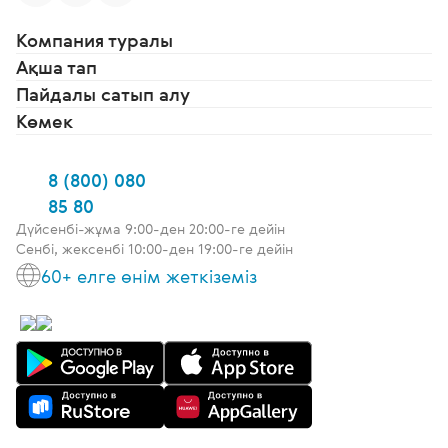
Компания туралы
Ақша тап
Пайдалы сатып алу
Көмек
8 (800) 080
85 80
Дүйсенбі-жұма 9:00-ден 20:00-ге дейін
Сенбі, жексенбі 10:00-ден 19:00-ге дейін
60+ елге өнім жеткіземіз