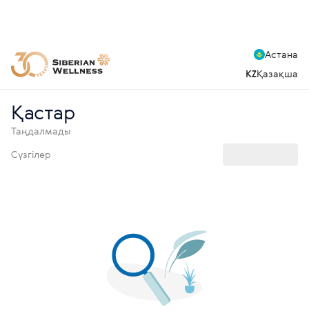
Астана
KZ
Қазақша
Қастар
Таңдалмады
Сүзгілер