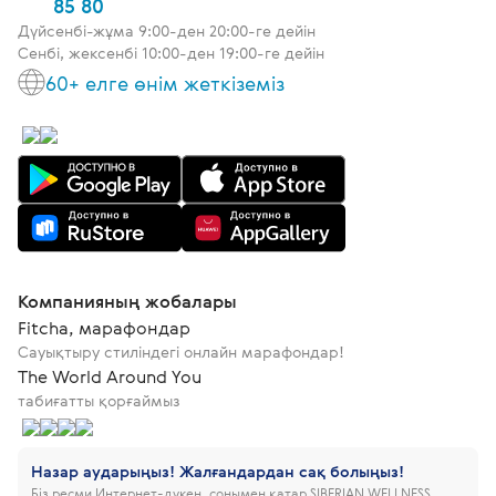
85 80
Дүйсенбі-жұма 9:00-ден 20:00-ге дейін
Сенбі, жексенбі 10:00-ден 19:00-ге дейін
60+ елге өнім жеткіземіз
Компанияның жобалары
Fitcha, марафондар
Сауықтыру стиліндегі онлайн марафондар!
The World Around You
табиғатты қорғаймыз
Назар аударыңыз! Жалғандардан сақ болыңыз!
Біз ресми Интернет-дүкен, сонымен қатар SIBERIAN WELLNESS