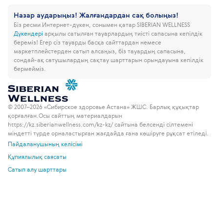
Назар аударыңыз! Жалғандардан сақ болыңыз!
Біз ресми Интернет-дүкен, сонымен қатар SIBERIAN WELLNESS
Дүкендері
арқылы сатылған тауарлардың тиісті сапасына кепілдік
береміз!
Егер сіз тауарды басқа сайттардан немесе
маркетплейстерден сатып алсаңыз, біз тауардың сапасына,
сондай-ақ сатушылардың сақтау шарттарын орындауына кепілдік
бермейміз.
© 2007–2026 «Сибирское здоровье Астана» ЖШС. Барлық құқықтар
қорғалған.
Осы сайттың материалдарын
https://kz.siberianwellness.com/kz-kz/ сайтына белсенді сілтемені
міндетті түрде орналастырған жағдайда ғана көшіруге рұқсат етіледі.
Пайдаланушының келісімі
Құпиялылық саясаты
Сатып алу шарттары