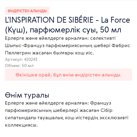
ӨНДІРІСТЕН АЛЫНДЫ
L'INSPIRATION DE SIBÉRIE - La Force
(Күш), парфюмерлік суы, 50 мл
Ерлерге және әйелдерге арналған: селективті
Шығыс-Француз парфюмериясының шебері Фабрис
Пеллегрин жасаған былғары хош иіс.
Артикул:
420243
Объем: 50 мл
Өкінішке орай, бұл өнім өндірістен алынды.
Өнім туралы
Ерлерге және әйелдерге арналған: Француз 
парфюмериясының шеберлері жасаған Сібір 
сипатындағы тауашалық хош иістердің эксклюзивті 
коллекциясы. 