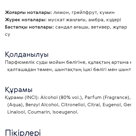
Жоғарғы ноталары:
 лимон, грейпфрут, кумин 
Жүрек ноталары:
 мускат жаңғағы, амбра, күдері  
Бастапқы ноталары:
 сандал ағашы, ветивер, жұпар 
су 
Қолданылуы
Парфюмелік суды мойын бөлігіне, құлақтың артына қа
  қалташадан төмен, шынтақтың ішкі бөлігі мен шынтақ 
Құрамы
Құрамы (INCI): Alcohol (80% vol.), Parfum (Fragrance), W
  (Aqua), Benzyl Alcohol, Citronellol, Citral, Eugenol, Geraniol, Limonene,

  Linalool, Coumarin, Isoeugenol.
Пікірлері