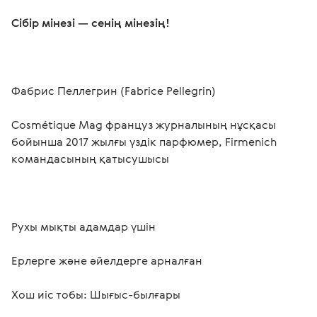
Сібір мінезі — сенің мінезің! 
Фабрис Пеллегрин (Fabrice Pellegrin) 
Cosmétique Mag француз журналының нұсқасы 
бойынша 2017 жылғы үздік парфюмер, Firmenich 
командасының қатысушысы 
Рухы мықты адамдар үшін
Ерлерге және әйелдерге арналған
Хош иіс тобы: Шығыс-былғары 