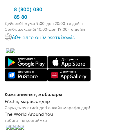
8 (800) 080
85 80
Дүйсенбі-жұма 9:00-ден 20:00-ге дейін
Сенбі, жексенбі 10:00-ден 19:00-ге дейін
60+ елге өнім жеткіземіз
Компанияның жобалары
Fitcha, марафондар
Сауықтыру стиліндегі онлайн марафондар!
The World Around You
табиғатты қорғаймыз